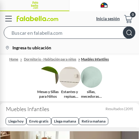
Inicia sesión
Search
Bar
location-
Ingresa tu ubicación
icon
Home
Dormitorio - Habitación para niños
Muebles Infantiles
Mesas y Sillas
Estantes y
sillas,
para Niños
repisas
mecedoras y
infantiles
sillones
infantiles
Muebles Infantiles
Resultados
(
209
)
Llega hoy
Envío gratis
Llega mañana
Retira mañana