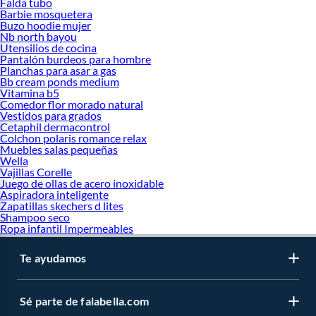
Falda tubo
Barbie mosquetera
Buzo hoodie mujer
Nb north bayou
Utensilios de cocina
Pantalón burdeos para hombre
Planchas para asar a gas
Bb cream ponds medium
Vitamina b5
Comedor flor morado natural
Vestidos para grados
Cetaphil dermacontrol
Colchon polaris romance relax
Muebles salas pequeñas
Wella
Vajillas Corelle
Juego de ollas de acero inoxidable
Aspiradora inteligente
Zapatillas skechers d lites
Shampoo seco
Ropa infantil Impermeables
Te ayudamos
Sé parte de falabella.com