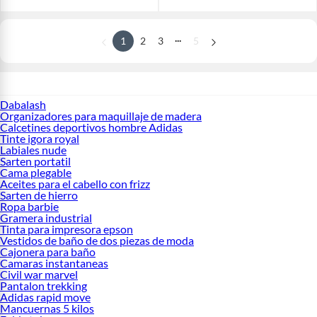
...
1
2
3
5
Dabalash
Organizadores para maquillaje de madera
Calcetines deportivos hombre Adidas
Tinte igora royal
Labiales nude
Sarten portatil
Cama plegable
Aceites para el cabello con frizz
Sarten de hierro
Ropa barbie
Gramera industrial
Tinta para impresora epson
Vestidos de baño de dos piezas de moda
Cajonera para baño
Camaras instantaneas
Civil war marvel
Pantalon trekking
Adidas rapid move
Mancuernas 5 kilos