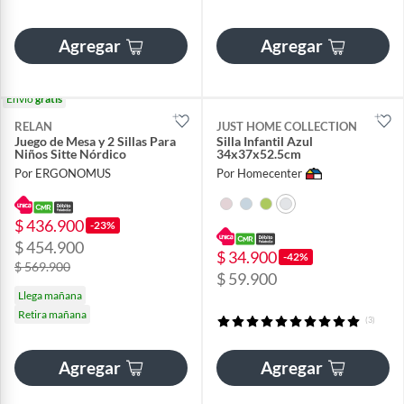
Agregar
Agregar
Envío
gratis
RELAN
JUST HOME COLLECTION
Juego de Mesa y 2 Sillas Para
Silla Infantil Azul
Niños Sitte Nórdico
34x37x52.5cm
Por ERGONOMUS
Por Homecenter
$ 436.900
-23%
$ 454.900
$ 34.900
-42%
$ 569.900
$ 59.900
Llega mañana
Retira mañana
(3)
Agregar
Agregar