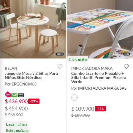
Envío
gratis
RELAN
IMPORTADORA MAKA
Juego de Mesa y 2 Sillas Para
Combo Escritorio Plegable +
Niños Sitte Nórdico
Silla Infantil Premium Pizarra
Verde
Por ERGONOMUS
Por IMPORTADORA MAKA SAS
$ 436.900
-23%
$ 454.900
$ 109.900
-42%
$ 569.900
$ 189.900
Llega mañana
Retira mañana