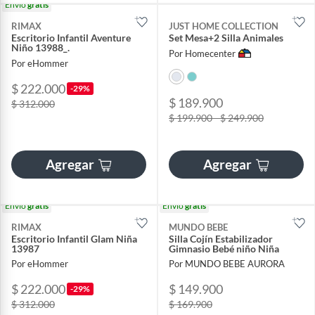
Envío
gratis
RIMAX
JUST HOME COLLECTION
Escritorio Infantil Aventure
Set Mesa+2 Silla Animales
Niño 13988_.
Por Homecenter
Por eHommer
$ 222.000
-29%
$ 189.900
$ 312.000
$ 199.900 - $ 249.900
Agregar
Agregar
Envío
gratis
Envío
gratis
RIMAX
MUNDO BEBE
Escritorio Infantil Glam Niña
Silla Cojín Estabilizador
13987
Gimnasio Bebé niño Niña
Por eHommer
Por MUNDO BEBE AURORA
$ 222.000
$ 149.900
-29%
$ 312.000
$ 169.900