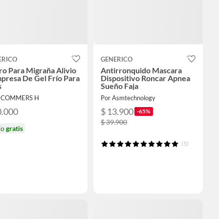
ERICO
GENERICO
o Para Migraña Alivio
Antirronquido Mascara
presa De Gel Frío Para
Dispositivo Roncar Apnea
s
Sueño Faja
 ECOMMERS H
Por Asmtechnology
0.000
$ 13.900
-65%
$ 39.900
ío
gratis
(5)