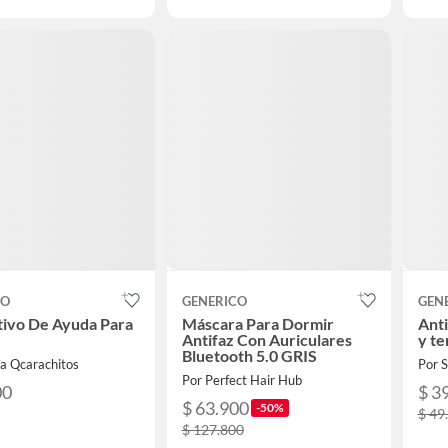
CO
GENERICO
GEN
tivo De Ayuda Para
Máscara Para Dormir
Anti
Antifaz Con Auriculares
y te
Bluetooth 5.0 GRIS
da Qcarachitos
Por 
Por Perfect Hair Hub
00
$ 3
$ 63.900
-50%
$ 49
$ 127.800