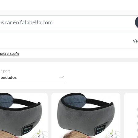
Search
Bar
Ve
para el sueño
r por
:
endados