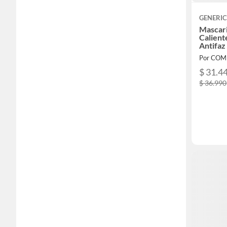
GENERI
Mascaril
Calient
Antifaz
Por COM
$ 31.4
$ 36.990