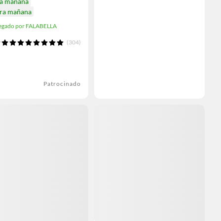
ga mañana
ira mañana
egado por FALABELLA
(304)
Patrocinado