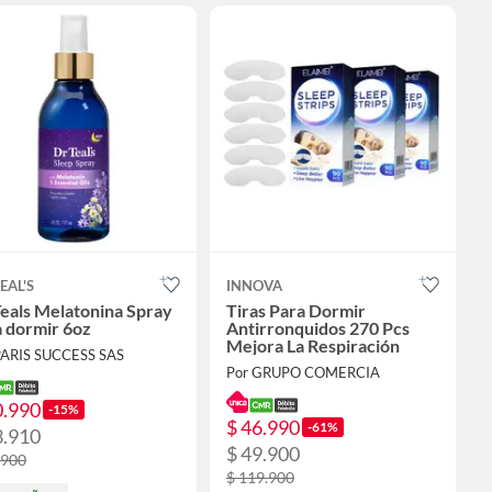
EAL'S
INNOVA
eals Melatonina Spray
Tiras Para Dormir
 dormir 6oz
Antirronquidos 270 Pcs
Mejora La Respiración
PARIS SUCCESS SAS
Por GRUPO COMERCIA
0.990
-15%
$ 46.990
-61%
3.910
$ 49.900
.900
$ 119.900