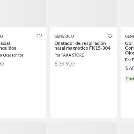
CO
GENERICO
GEN
acial
Dilatador de respiracion
Gorr
nquidos
nasal magnetico FK15-304
Com
Ojo
da Qcarachitos
Por FAKA STORE
Por
00
$ 39.900
$ 6
Env