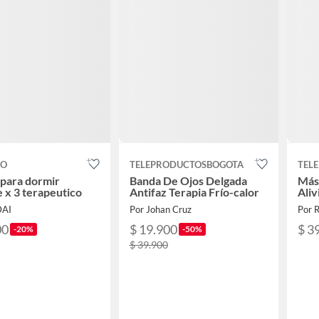
CO
TELEPRODUCTOSBOGOTA
TEL
 para dormir
Banda De Ojos Delgada
Más
 x 3 terapeutico
Antifaz Terapia Frío-calor
Aliv
DAI
Por Johan Cruz
Por 
00
$ 19.900
$ 3
-20%
-50%
$ 39.900