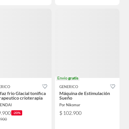
Envío
gratis
ERICO
GENERICO
faz frio Glacial tonifica
Máquina de Estimulación
rapeutico crioterapia
Sueño
SENDAI
Por Nikomar
9.900
$ 102.900
-20%
.900