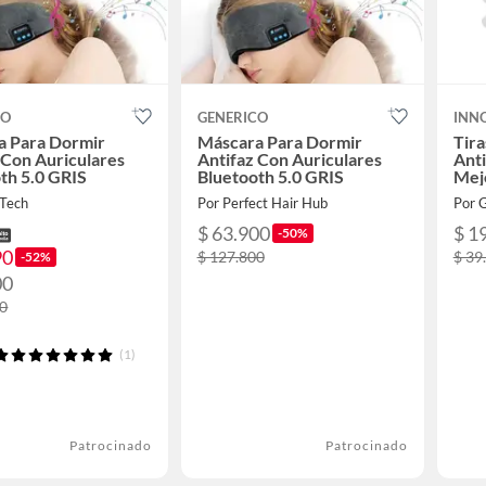
CO
GENERICO
INN
a Para Dormir
Máscara Para Dormir
Tira
 Con Auriculares
Antifaz Con Auriculares
Anti
th 5.0 GRIS
Bluetooth 5.0 GRIS
Mejo
Tech
Por Perfect Hair Hub
Por
$ 63.900
$ 1
-50%
90
$ 127.800
$ 39
-52%
00
00
(1)
Patrocinado
Patrocinado