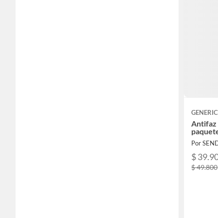
GENERI
Antifaz
paquete
Por SEN
$ 39.9
$ 49.800