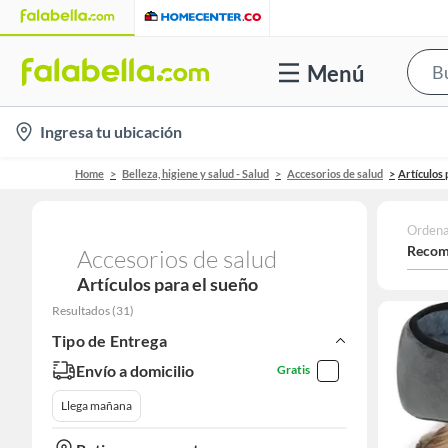
Menú
location-
Ingresa tu ubicación
icon
Home
Belleza, higiene y salud - Salud
Accesorios de salud
Artículos 
Ordena
Recom
Accesorios de salud
Artículos para el sueño
Resultados
(
31
)
Tipo de Entrega
Envío a domicilio
Gratis
Llega mañana