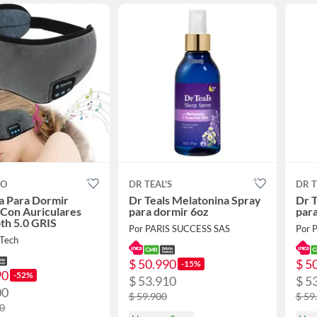
CO
DR TEAL'S
DR T
a Para Dormir
Dr Teals Melatonina Spray
Dr T
 Con Auriculares
para dormir 6oz
para
th 5.0 GRIS
Por PARIS SUCCESS SAS
Por 
Tech
$ 50.990
$ 5
-15%
90
-52%
$ 53.910
$ 5
00
$ 59.900
$ 59
00