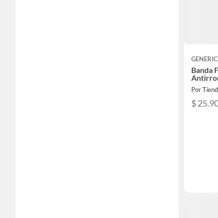
GENERI
Banda F
Antirro
Por Tien
$ 25.9