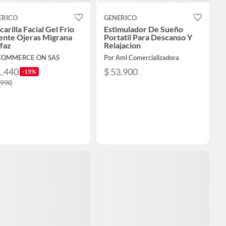
ERICO
GENERICO
arilla Facial Gel Frio
Estimulador De Sueño
ente Ojeras Migrana
Portatil Para Descanso Y
faz
Relajacion
 COMMERCE ON SAS
Por Aml Comercializadora
1.440
$ 53.900
-15%
.990