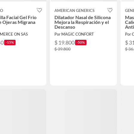
CO
AMERICAN GENERICS
GEN
la Facial Gel Frio
Dilatador Nasal de Silicona
Masc
e Ojeras Migrana
Mejora la Respiración y el
Cali
Descanso
Anti
MERCE ON SAS
Por MAGIC CONFORT
Por
40
$ 19.800
$ 3
-15%
-50%
$ 39.800
$ 36