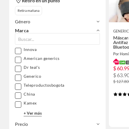
Retiro en un punto
Retira mañana
Género
Marca
GENERI
Máscar
Antifaz
Bluetoo
Innova
Por Homi
American generics
Dr teal's
$ 60.9
$ 63.9
Generico
$ 127.8
Teleproductosbogota
China
Kamex
+ Ver más
Precio