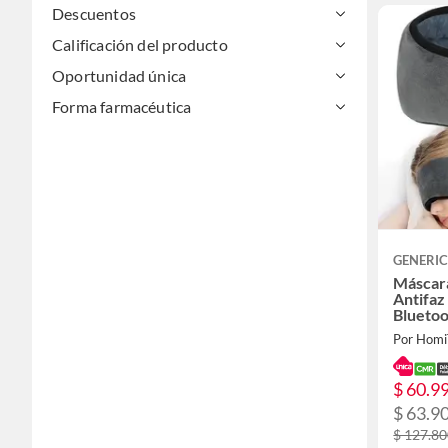
Descuentos
Calificación del producto
Oportunidad única
Forma farmacéutica
GENERI
Máscar
Antifaz
Bluetoo
Por Homi
$ 60.9
$ 63.9
$ 127.8