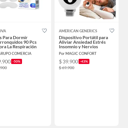
OVA
AMERICAN GENERICS
s Para Dormir
Dispositivo Portátil para
rronquidos 90 Pcs
Aliviar Ansiedad Estrés
ra La Respiración
Insomnio y Nervios
 GRUPO COMERCIA
Por MAGIC CONFORT
9.900
$ 39.900
-50%
-43%
.900
$ 69.900