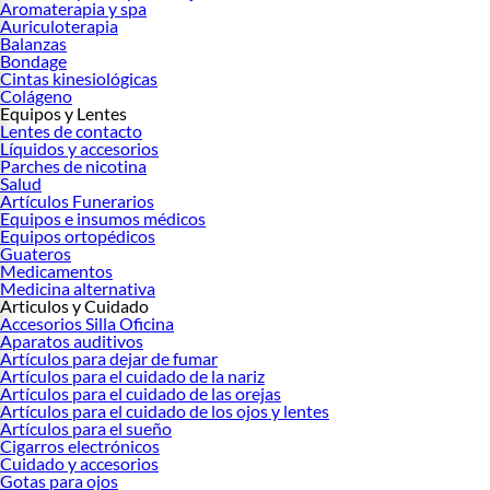
Aromaterapia y spa
Auriculoterapia
Balanzas
Bondage
Cintas kinesiológicas
Colágeno
Equipos y Lentes
Lentes de contacto
Líquidos y accesorios
Parches de nicotina
Salud
Artículos Funerarios
Equipos e insumos médicos
Equipos ortopédicos
Guateros
Medicamentos
Medicina alternativa
Articulos y Cuidado
Accesorios Silla Oficina
Aparatos auditivos
Artículos para dejar de fumar
Artículos para el cuidado de la nariz
Artículos para el cuidado de las orejas
Artículos para el cuidado de los ojos y lentes
Artículos para el sueño
Cigarros electrónicos
Cuidado y accesorios
Gotas para ojos