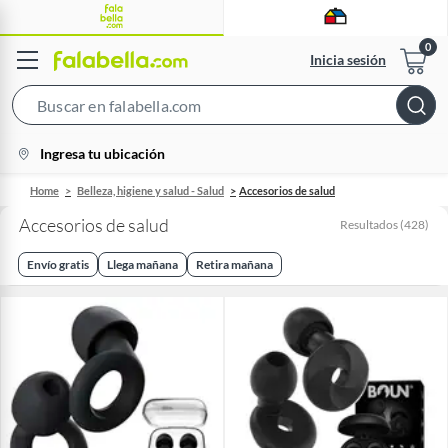
Inicia sesión
Search
Bar
location-
Ingresa tu ubicación
icon
Home
Belleza, higiene y salud - Salud
Accesorios de salud
Accesorios de salud
Resultados
(
428
)
Envío gratis
Llega mañana
Retira mañana