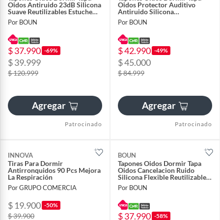
Oidos Antiruido 23dB Silicona
Oidos Protector Auditivo
Suave Reutilizables Estuche
Antiruido Silicona
Negro
Reutilizables Estuche
Por BOUN
Por BOUN
$ 37.990
$ 42.990
-69%
-49%
$ 39.999
$ 45.000
$ 120.999
$ 84.999
Agregar
Agregar
Patrocinado
Patrocinado
INNOVA
BOUN
Tiras Para Dormir
Tapones Oidos Dormir Tapa
Antirronquidos 90 Pcs Mejora
Oidos Cancelacion Ruido
La Respiración
Silicona Flexible Reutilizables
Estuche
Por GRUPO COMERCIA
Por BOUN
$ 19.900
-50%
$ 37.990
$ 39.900
-58%