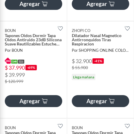
Agregar
Agregar
BOUN
ZHOPI CO
Tapones Oidos Dormir Tapa
Dilatador Nasal Magnetico
Oidos Antiruido 23dB Silicona
Antirronquidos Tiras
Suave Reutilizables Estuche
Respiracion
Negro
Por BOUN
Por SHOPPING ONLINE COLOMBIA SAS
$ 32.900
-41%
$ 37.990
$ 55.900
-69%
$ 39.999
Llega mañana
$ 120.999
Agregar
Agregar
BOUN
BOUN
Tapones Oidos Dormir Tapa
Tapones Oidos Dormir Tapa