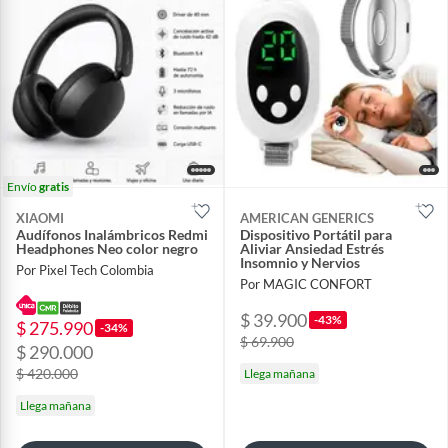
Envío
gratis
XIAOMI
AMERICAN GENERICS
Audífonos Inalámbricos Redmi
Dispositivo Portátil para
Headphones Neo color negro
Aliviar Ansiedad Estrés
Insomnio y Nervios
Por Pixel Tech Colombia
Por MAGIC CONFORT
$ 39.900
-43%
$ 275.990
-34%
$ 69.900
$ 290.000
$ 420.000
Llega mañana
Llega mañana