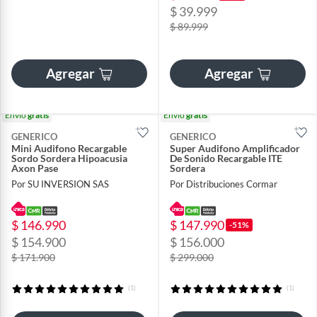
$ 39.999
$ 89.999
Agregar
Agregar
Envío
gratis
Envío
gratis
GENERICO
GENERICO
Mini Audifono Recargable
Super Audifono Amplificador
Sordo Sordera Hipoacusia
De Sonido Recargable ITE
Axon Pase
Sordera
Por SU INVERSION SAS
Por Distribuciones Cormar
$ 146.990
$ 147.990
-51%
$ 154.900
$ 156.000
$ 171.900
$ 299.000
(1)
(1)