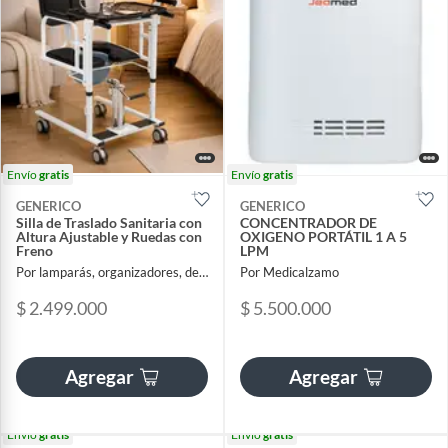
Envío
gratis
Envío
gratis
GENERICO
GENERICO
Silla de Traslado Sanitaria con
CONCENTRADOR DE
Altura Ajustable y Ruedas con
OXIGENO PORTÁTIL 1 A 5
Freno
LPM
Por lamparás, organizadores, decoracion
Por Medicalzamo
$ 2.499.000
$ 5.500.000
Agregar
Agregar
Envío
gratis
Envío
gratis