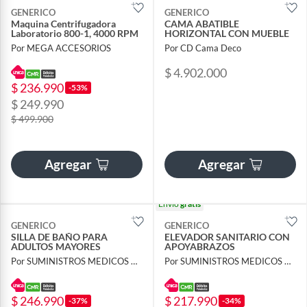
GENERICO
GENERICO
Maquina Centrifugadora
CAMA ABATIBLE
Laboratorio 800-1, 4000 RPM
HORIZONTAL CON MUEBLE
Por MEGA ACCESORIOS
Por CD Cama Deco
$ 4.902.000
$ 236.990
-53%
$ 249.990
$ 499.900
Agregar
Agregar
Envío
gratis
GENERICO
GENERICO
SILLA DE BAÑO PARA
ELEVADOR SANITARIO CON
ADULTOS MAYORES
APOYABRAZOS
Por SUMINISTROS MEDICOS A&G S.A.S.
Por SUMINISTROS MEDICOS A&G S.A.S.
$ 246.990
$ 217.990
-37%
-34%