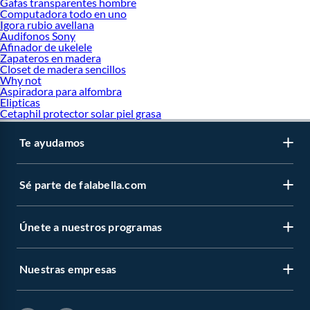
Gafas transparentes hombre
Computadora todo en uno
Igora rubio avellana
Audifonos Sony
Afinador de ukelele
Zapateros en madera
Closet de madera sencillos
Why not
Aspiradora para alfombra
Elipticas
Cetaphil protector solar piel grasa
Te ayudamos
Sé parte de falabella.com
Únete a nuestros programas
Nuestras empresas