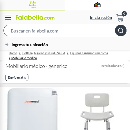
Inicia sesión
Search
Bar
location-
Ingresa tu ubicación
icon
Home
Belleza, higiene y salud - Salud
Equipos e insumos médicos
Mobiliario médico
Mobiliario médico - generico
Resultados
(
56
)
Envío gratis