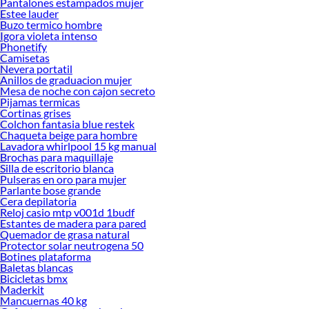
Pantalones estampados mujer
Estee lauder
Buzo termico hombre
Igora violeta intenso
Phonetify
Camisetas
Nevera portatil
Anillos de graduacion mujer
Mesa de noche con cajon secreto
Pijamas termicas
Cortinas grises
Colchon fantasia blue restek
Chaqueta beige para hombre
Lavadora whirlpool 15 kg manual
Brochas para maquillaje
Silla de escritorio blanca
Pulseras en oro para mujer
Parlante bose grande
Cera depilatoria
Reloj casio mtp v001d 1budf
Estantes de madera para pared
Quemador de grasa natural
Protector solar neutrogena 50
Botines plataforma
Baletas blancas
Bicicletas bmx
Maderkit
Mancuernas 40 kg