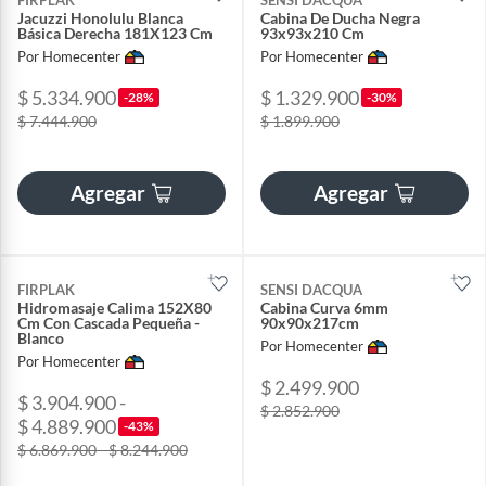
FIRPLAK
SENSI DACQUA
Jacuzzi Honolulu Blanca
Cabina De Ducha Negra
Básica Derecha 181X123 Cm
93x93x210 Cm
Por Homecenter
Por Homecenter
$ 5.334.900
$ 1.329.900
-28%
-30%
$ 7.444.900
$ 1.899.900
Agregar
Agregar
FIRPLAK
SENSI DACQUA
Hidromasaje Calima 152X80
Cabina Curva 6mm
Cm Con Cascada Pequeña -
90x90x217cm
Blanco
Por Homecenter
Por Homecenter
$ 2.499.900
$ 3.904.900 -
$ 2.852.900
$ 4.889.900
-43%
$ 6.869.900 - $ 8.244.900