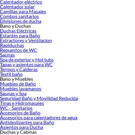
Calentador eléctrico
Calentador solar
Camillas para Masajes
Combos sanitarios
Divisiones de ducha
Bano y Duchas
Duchas Eléctricas
Estantes para Baño
Extractores y Ventilacion
Rapiduchas
Repuestos de WC
Saunas
Spa de exterior y Hot tubs
Tapas y asientos para WC
Termos y Calderas
Textil baño
Bano y Muebles
Muebles de Baño
Muebles lavamanos
Saunas y Spa
Seguridad Baño y Movilidad Reducida
Tinas e Hidromasajes
WC - Sanitarios
Accesorios de Baño
Accesorios para calentadores de agua
Antideslizantes para Baño
Asientos para Ducha
Duchas y Cabinas