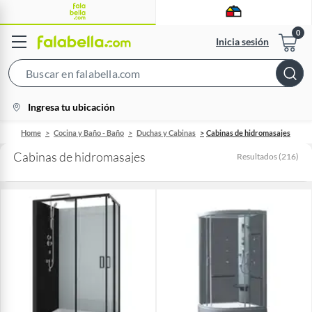
Inicia sesión
Search
Bar
location-
Ingresa tu ubicación
icon
Home
Cocina y Baño - Baño
Duchas y Cabinas
Cabinas de hidromasajes
Cabinas de hidromasajes
Resultados
(
216
)