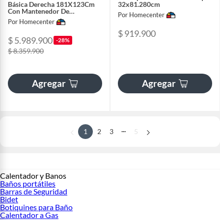
Básica Derecha 181X123Cm
32x81.280cm
Con Mantenedor De
Por Homecenter
Temperatura
Por Homecenter
$ 919.900
$ 5.989.900
-28%
$ 8.359.900
Agregar
Agregar
...
1
2
3
5
Calentador y Banos
Baños portátiles
Barras de Seguridad
Bidet
Botiquines para Baño
Calentador a Gas