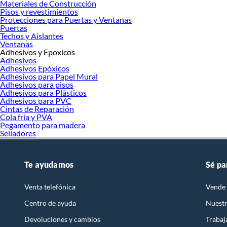
Materiales de Construcción
Pisos y revestimientos
Protecciones para Puertas y Ventanas
Puertas
Techos y Aislantes
Ventanas
Adhesivos y Epoxicos
Adhesivos
Adhesivos Epóxicos
Adhesivos para Papel Mural
Adhesivos para pisos
Adhesivos para Plásticos
Adhesivos para PVC
Cintas de Reparación
Cola fría y PVA
Pegamento para madera
Selladores
Te ayudamos
Sé pa
Venta telefónica
Vende 
Centro de ayuda
Nuestr
Devoluciones y cambios
Trabaj