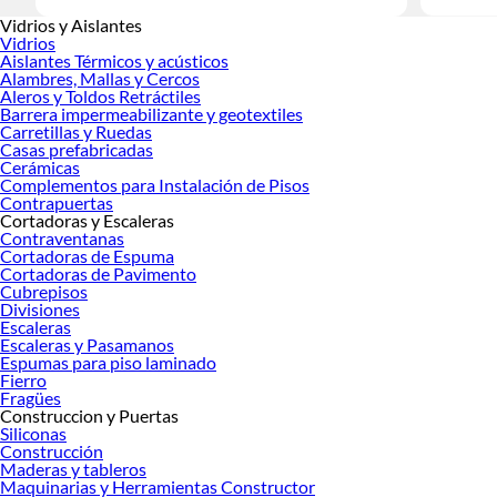
Vidrios y Aislantes
Vidrios
Aislantes Térmicos y acústicos
Alambres, Mallas y Cercos
Aleros y Toldos Retráctiles
Barrera impermeabilizante y geotextiles
Carretillas y Ruedas
Casas prefabricadas
Cerámicas
Complementos para Instalación de Pisos
Contrapuertas
Cortadoras y Escaleras
Contraventanas
Cortadoras de Espuma
Cortadoras de Pavimento
Cubrepisos
Divisiones
Escaleras
Escaleras y Pasamanos
Espumas para piso laminado
Fierro
Fragües
Construccion y Puertas
Siliconas
Construcción
Maderas y tableros
Maquinarias y Herramientas Constructor