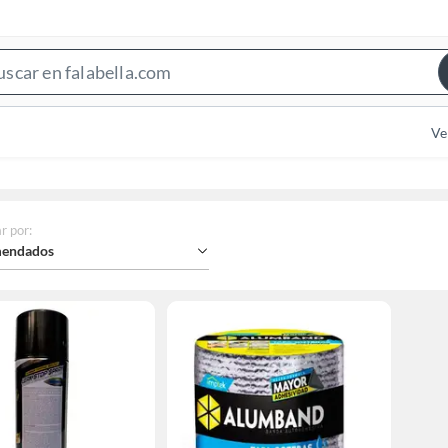
Search
Bar
Ve
r por
:
endados