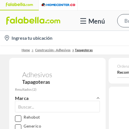
Menú
location-
Ingresa tu ubicación
icon
Home
Construcción - Adhesivos
Tapagoteras
Ordena
Recom
Adhesivos
Tapagoteras
Resultados
(
2
)
Marca
Rehobot
Generico