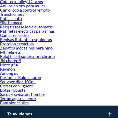
Cafetera kalley 12 tazas
Anillos en oro para mujer
Carro loco a control remoto
Transformers
Puff asiento
Silla hamaca
Reloj tissot le locle automatic
Patinetas electricas para niñas
Camas en cedro
Repisas flotantes esquineras
Proteina c reactiva
Zapatos mocasines para niño
Mt helmets
Reloj tissot supersport chrono
Jbl charge 5
Moto g54
Reymon
Among us
Perfumes Ralph lauren
Sauvage dior 100ml
Corset con liguero
Botas robusta
Sacos y sweaters hombre
Termo agua caliente
Pantalones slim
Te ayudamos