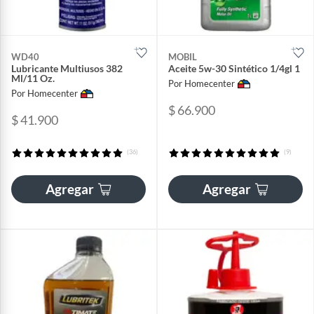
WD40
MOBIL
Lubricante Multiusos 382
Aceite 5w-30 Sintético 1/4gl 1
Ml/11 Oz.
Por Homecenter
Por Homecenter
$ 66.900
$ 41.900
(36)
(9)
Agregar
Agregar