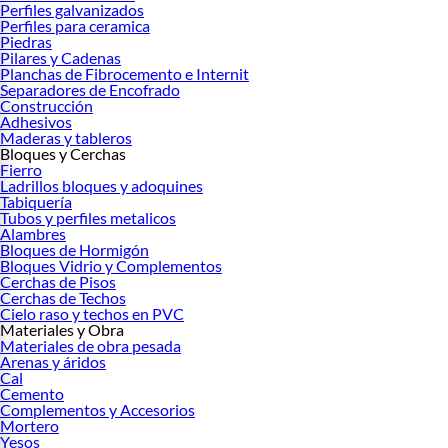
Perfiles galvanizados
Perfiles para ceramica
Piedras
Pilares y Cadenas
Planchas de Fibrocemento e Internit
Separadores de Encofrado
Construcción
Adhesivos
Maderas y tableros
Bloques y Cerchas
Fierro
Ladrillos bloques y adoquines
Tabiquería
Tubos y perfiles metalicos
Alambres
Bloques de Hormigón
Bloques Vidrio y Complementos
Cerchas de Pisos
Cerchas de Techos
Cielo raso y techos en PVC
Materiales y Obra
Materiales de obra pesada
Arenas y áridos
Cal
Cemento
Complementos y Accesorios
Mortero
Yesos