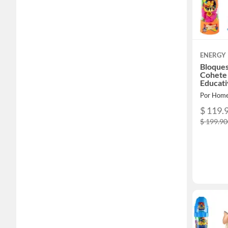
ENERGY 
Bloque
Cohete 
Educat
Por Home
$ 119.
$ 199.9