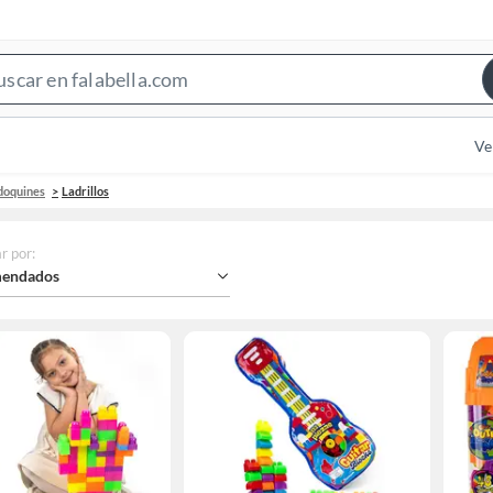
Search
Bar
Ve
adoquines
Ladrillos
r por
:
endados