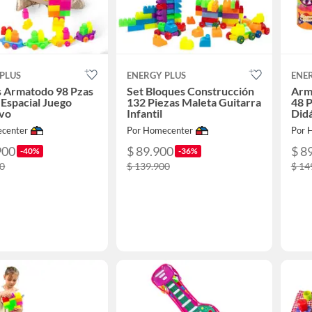
PLUS
ENERGY PLUS
ENE
s Armatodo 98 Pzas
Set Bloques Construcción
Arm
Espacial Juego
132 Piezas Maleta Guitarra
48 
ivo
Infantil
Didá
center
Por Homecenter
Por 
900
$ 89.900
$ 8
-40%
-36%
00
$ 139.900
$ 14