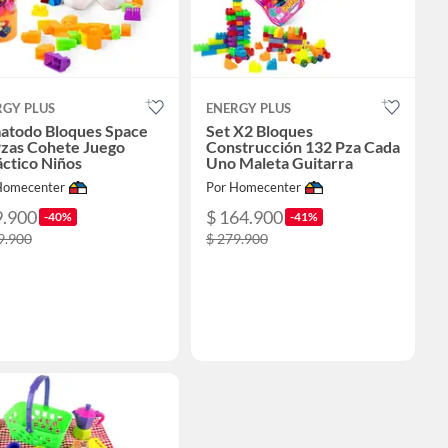
RGY PLUS
ENERGY PLUS
atodo Bloques Space
Set X2 Bloques
Pzas Cohete Juego
Construcción 132 Pza Cada
ctico Niños
Uno Maleta Guitarra
Homecenter
Por Homecenter
9.900
$ 164.900
-40%
-41%
9.900
$ 279.900