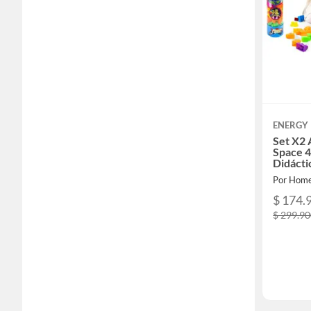
ENERGY 
Set X2
Space 4
Didácti
Por Home
$ 174.
$ 299.9