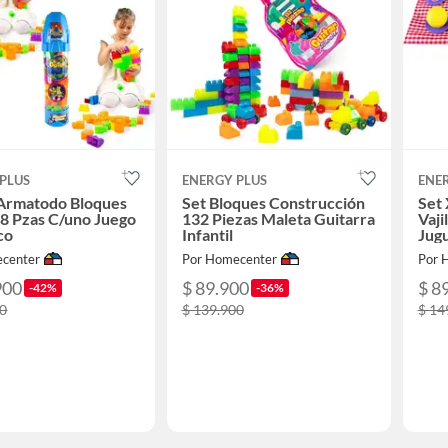
PLUS
ENERGY PLUS
ENE
 Armatodo Bloques
Set Bloques Construcción
Set 
8 Pzas C/uno Juego
132 Piezas Maleta Guitarra
Vaji
co
Infantil
Jug
center
Por Homecenter
Por 
900
$ 89.900
$ 8
-42%
-36%
00
$ 139.900
$ 14