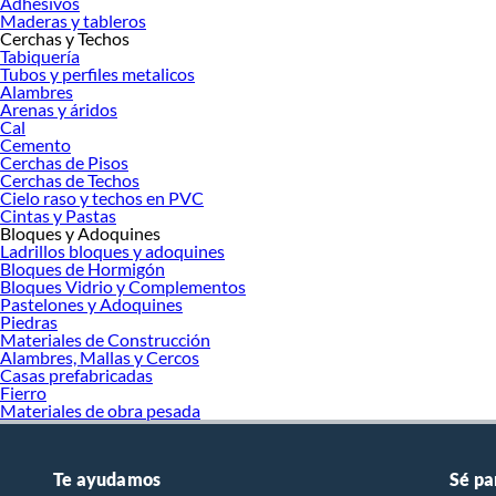
Adhesivos
Maderas y tableros
Cerchas y Techos
Tabiquería
Tubos y perfiles metalicos
Alambres
Arenas y áridos
Cal
Cemento
Cerchas de Pisos
Cerchas de Techos
Cielo raso y techos en PVC
Cintas y Pastas
Bloques y Adoquines
Ladrillos bloques y adoquines
Bloques de Hormigón
Bloques Vidrio y Complementos
Pastelones y Adoquines
Piedras
Materiales de Construcción
Alambres, Mallas y Cercos
Casas prefabricadas
Fierro
Materiales de obra pesada
Te ayudamos
Sé pa