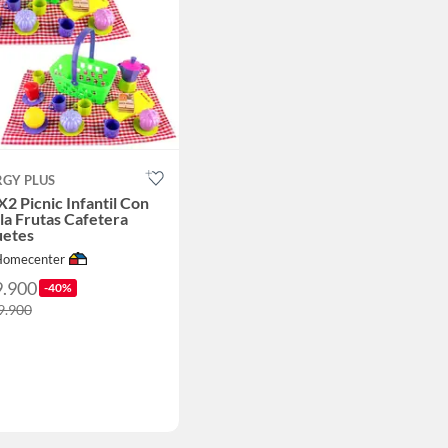
RGY PLUS
X2 Picnic Infantil Con
lla Frutas Cafetera
uetes
Homecenter
9.900
-40%
9.900