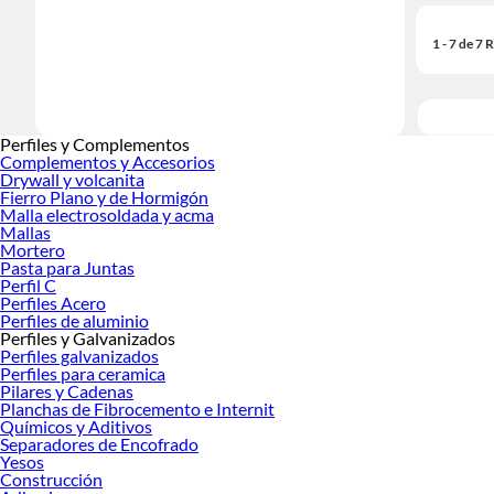
1 - 7 de 7
Perfiles y Complementos
Complementos y Accesorios
Drywall y volcanita
Fierro Plano y de Hormigón
Malla electrosoldada y acma
Mallas
Mortero
Pasta para Juntas
Perfil C
Perfiles Acero
Perfiles de aluminio
Perfiles y Galvanizados
Perfiles galvanizados
Perfiles para ceramica
Pilares y Cadenas
Planchas de Fibrocemento e Internit
Químicos y Aditivos
Separadores de Encofrado
Yesos
Construcción