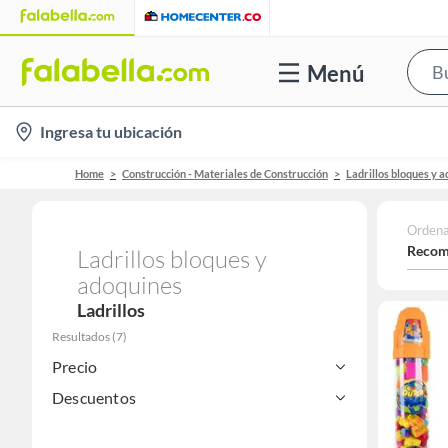
Menú
location-
Ingresa tu ubicación
icon
Home
Construcción - Materiales de Construcción
Ladrillos bloques y 
Ordena
Recom
Ladrillos bloques y
adoquines
Ladrillos
Resultados
(
7
)
Precio
Descuentos