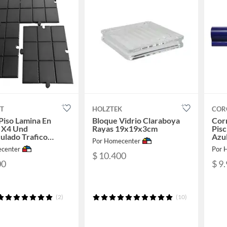
T
HOLZTEK
COR
Piso Lamina En
Bloque Vidrio Claraboya
Cor
 X4 Und
Rayas 19x19x3cm
Pis
ulado Trafico
Azu
Por Homecenter
 50x50x1cm
center
Por 
$ 10.400
00
$ 9
(2)
(10)