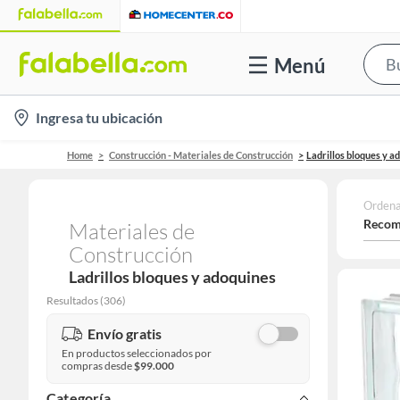
Menú
location-
Ingresa tu ubicación
icon
Home
Construcción - Materiales de Construcción
Ladrillos bloques y a
Ordena
Recom
Materiales de
Construcción
Ladrillos bloques y adoquines
Resultados
(
306
)
Envío gratis
En productos seleccionados por
compras desde
$99.000
Categoría