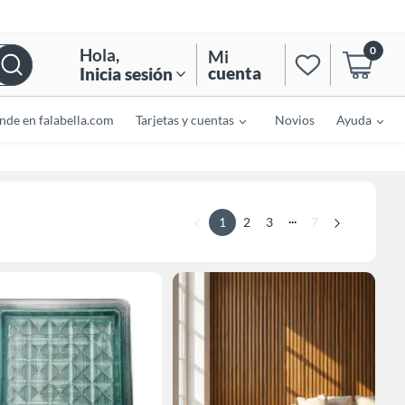
0
Hola
,
Mi
cuenta
Inicia sesión
nde en falabella.com
Tarjetas y cuentas
Novios
Ayuda
...
1
2
3
7