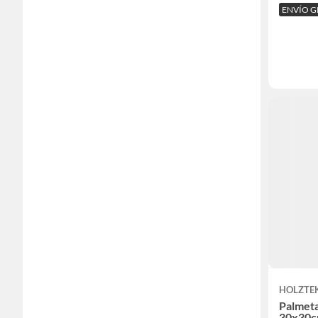
ENVÍO G
HOLZTE
Palmet
30x30c