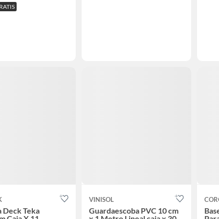
RATIS
K
VINISOL
COR
a Deck Teka
Guardaescoba PVC 10 cm
Bas
m Caja X 11
x 1 Metro Lineal caja x 30
Para