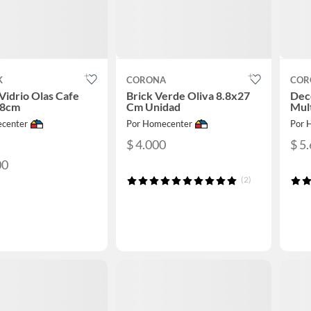
K
CORONA
COR
Vidrio Olas Cafe
Brick Verde Oliva 8.8x27
Dec
x8cm
Cm Unidad
Mul
center
Por Homecenter
Por 
$ 4.000
$ 5
00
(2)