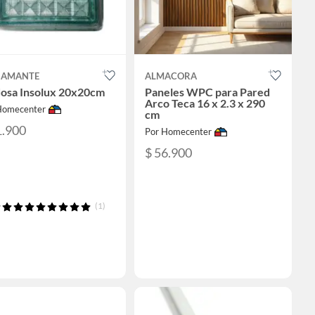
DIAMANTE
ALMACORA
dosa Insolux 20x20cm
Paneles WPC para Pared
Arco Teca 16 x 2.3 x 290
Homecenter
cm
1.900
Por Homecenter
$ 56.900
(1)