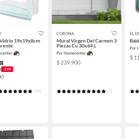
K
CORONA
EL 
 Vidrio 19x19x8cm
Mural Virgen Del Carmen 3
Bal
arente
Piezas Cu 30x64 L
Por 
center
Por Homecenter
$ 1
$ 239.900
0
-23%
00
(10)
(1)