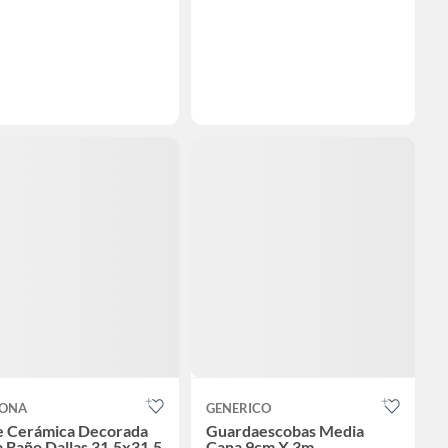
ONA
GENERICO
e Cerámica Decorada
Guardaescobas Media
 Baño Dallas 31.5x31.5
Cana 9cm X 3m