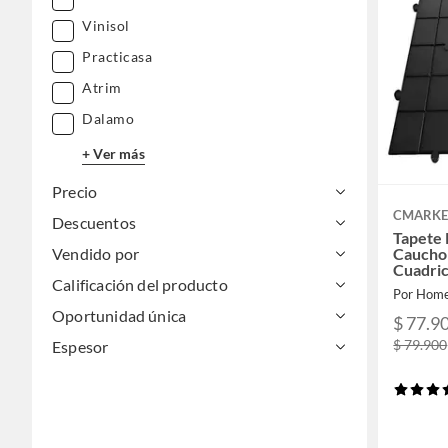
Vinisol
Practicasa
Atrim
Dalamo
+ Ver más
Precio
CMARKE
Descuentos
Tapete 
Caucho
Vendido por
Cuadric
Calificación del producto
Pesado
Por Home
Oportunidad única
$ 77.9
$ 79.900
Espesor