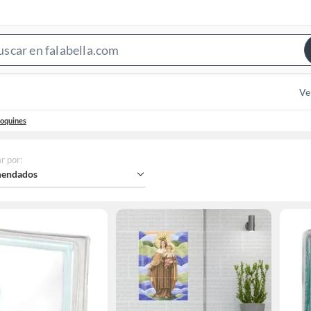
Search
Bar
Ve
doquines
r por
:
endados