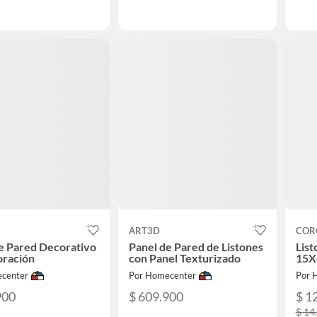
ART3D
COR
e Pared Decorativo
Panel de Pared de Listones
List
oración
con Panel Texturizado
15X
center
Por Homecenter
Por 
900
$ 609.900
$ 1
$ 14