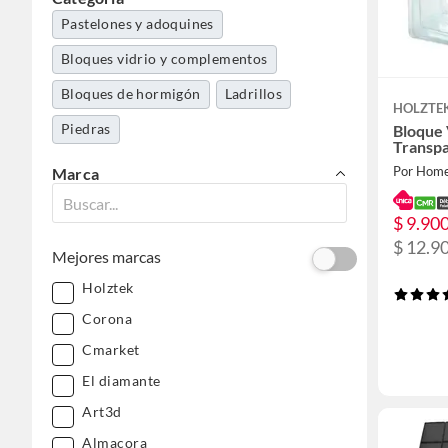
Pastelones y adoquines
Bloques vidrio y complementos
Bloques de hormigón
Ladrillos
HOLZTE
Piedras
Bloque
Transp
Por Home
Marca
$ 9.90
$ 12.9
Mejores marcas
Holztek
Corona
Cmarket
El diamante
Art3d
Almacora