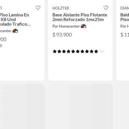
T
HOLZTEK
DIA
Piso Lamina En
Base Aislante Piso Flotante
Bal
 X8 Und
2mm Reforzado 1mx25m
Piso
ulado Trafico
Por Homecenter
Por 
 50x50x1cm
center
$ 93.900
$ 1
900
00
(1)