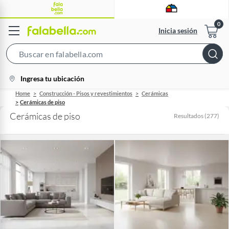
Inicia sesión
Search
Bar
location-
Ingresa tu ubicación
icon
Home
Construcción - Pisos y revestimientos
Cerámicas
Cerámicas de piso
Cerámicas de piso
Resultados
(
277
)