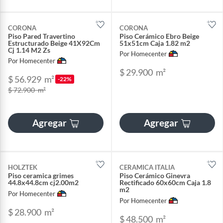
CORONA
CORONA
Piso Pared Travertino
Piso Cerámico Ebro Beige
Estructurado Beige 41X92Cm
51x51cm Caja 1.82 m2
Cj 1.14 M2 Zs
Por Homecenter
Por Homecenter
$ 29.900
m²
$ 56.929
m²
-22%
$ 72.900
m²
Agregar
Agregar
HOLZTEK
CERAMICA ITALIA
Piso ceramica grimes
Piso Cerámico Ginevra
44.8x44.8cm cj2.00m2
Rectificado 60x60cm Caja 1.8
m2
Por Homecenter
Por Homecenter
$ 28.900
m²
$ 48.500
m²