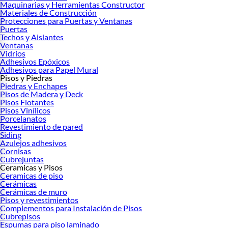
Maquinarias y Herramientas Constructor
Materiales de Construcción
Protecciones para Puertas y Ventanas
Puertas
Techos y Aislantes
Ventanas
Vidrios
Adhesivos Epóxicos
Adhesivos para Papel Mural
Pisos y Piedras
Piedras y Enchapes
Pisos de Madera y Deck
Pisos Flotantes
Pisos Vinílicos
Porcelanatos
Revestimiento de pared
Siding
Azulejos adhesivos
Cornisas
Cubrejuntas
Ceramicas y Pisos
Ceramicas de piso
Cerámicas
Cerámicas de muro
Pisos y revestimientos
Complementos para Instalación de Pisos
Cubrepisos
Espumas para piso laminado