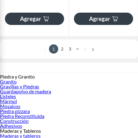
Agregar
Agregar
...
1
2
3
6
Piedra y Granito
Granito
Gravillas y Piedras
Guardapolvo de madera
Listeles
Mármol
Mosaicos
Piedra pizzara
Piedra Reconstituida
Construcción
Adhesivos
Maderas y Tableros
Maderas y tableros