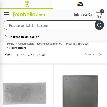
Inicia sesión
Search
Bar
location-
Ingresa tu ubicación
icon
Home
Construcción - Pisos y revestimientos
Piedras y Enchapes
Piedra pizzara
Piedra pizzara - fraktal
Resultados
(
4
)