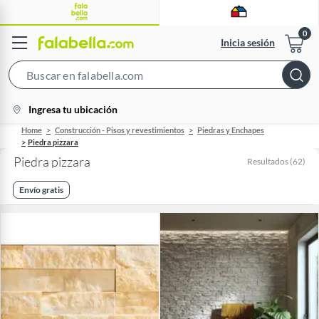
Inicia sesión
Search
Bar
location-
Ingresa tu ubicación
icon
Home
Construcción - Pisos y revestimientos
Piedras y Enchapes
Piedra pizzara
Piedra pizzara
Resultados
(
62
)
Envío gratis