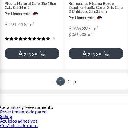
Piedra Natural Café 35x18cm
Rompeolas Piscina Borde
Caja 0.504 m2
Esquina Huella Coral Gris Caja
2 Unidades 35x35 cm
Por Homecenter
Por Homecenter
$ 191.418
m²
$ 326.897
m²
$ 366.938
m²
(5)
Agregar
Agregar
1
2
Ceramicas y Revestimiento
Revestimiento de pared
Siding
Azulejos adhesivos
Cerámicas de muro