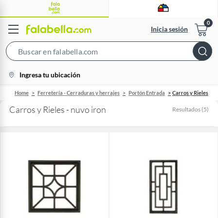
Inicia sesión
Search
Bar
location-
Ingresa tu ubicación
icon
Home
Ferretería - Cerraduras y herrajes
Portón Entrada
Carros y Rieles
Carros y Rieles - nuvo iron
Resultados
(
5
)