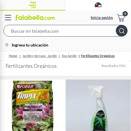
Inicia sesión
Search
Bar
location-
Ingresa tu ubicación
icon
Home
Jardín y terraza - Jardín
Eco Jardín
Fertilizantes Orgánicos
Fertilizantes Orgánicos
Resultados
(
96
)