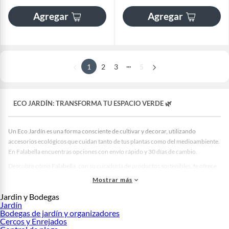
Agregar
Agregar
...
1
2
3
5
ECO JARDÍN: TRANSFORMA TU ESPACIO VERDE 🌿
Un Eco Jardín es una forma consciente de cultivar y decorar, utilizando
accesorios ecológicos que cuidan tanto de tus plantas como del medioambiente.
En Falabella encuentras opciones con envío rápido y 30 días de cambio.
Descubre cómo Falabella, con su curaduría de productos sostenibles, te ofrece
posibilidades para crear tu propio paraíso natural en casa, asegurando las
Mostrar más
mejores prácticas de cultivo y decoración ecológica.
Jardin y Bodegas
Beneficios de un Eco Jardín en casa 🏆
Jardín
Bodegas de jardín y organizadores
Un Eco Jardín no solo es estéticamente atractivo sino que también ofrece
Cercos y Enrejados
beneficios concretos, como la mejora de la calidad del aire y la creación de un