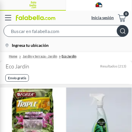
Inicia sesión
Search
Bar
location-
Ingresa tu ubicación
icon
Home
Jardín y terraza - Jardín
Eco Jardín
Eco Jardín
Resultados
(
213
)
Envío gratis