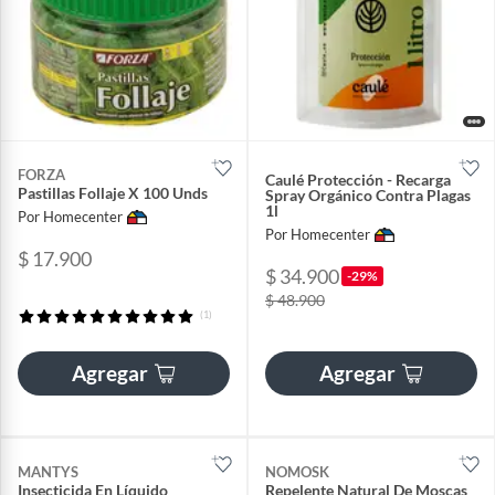
FORZA
Caulé Protección - Recarga
Pastillas Follaje X 100 Unds
Spray Orgánico Contra Plagas
1l
Por Homecenter
Por Homecenter
$ 17.900
$ 34.900
-29%
$ 48.900
(1)
Agregar
Agregar
MANTYS
NOMOSK
Insecticida En Líquido
Repelente Natural De Moscas