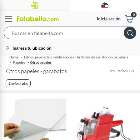
Inicia sesión
Search
Bar
location-
Ingresa tu ubicación
icon
Home
Libros, papelería y celebraciones - Artículos de escritorio y papelería
Papeles
Otros papeles
Otros papeles - garabatos
Resultados
(
12
)
Envío gratis