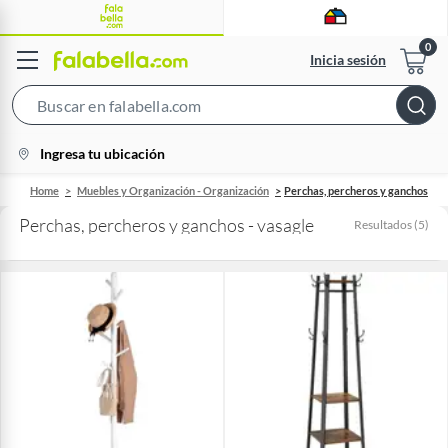
Inicia sesión
Search
Bar
location-
Ingresa tu ubicación
icon
Home
Muebles y Organización - Organización
Perchas, percheros y ganchos
Perchas, percheros y ganchos - vasagle
Resultados
(
5
)