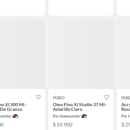
PEBEO
PEB
no Xl 200 Ml -
Oleo Fino Xl Studio 37 Ml -
Acry
 De Granza
Amarillo Claro
Ros
center
Por Homecenter
Por 
00
$ 24.900
$ 2