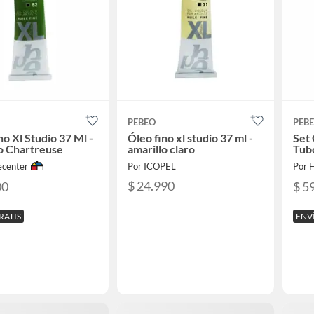
PEBEO
PEB
no Xl Studio 37 Ml -
Óleo fino xl studio 37 ml -
Set 
o Chartreuse
amarillo claro
Tubo
center
Por ICOPEL
Por 
$ 24.990
00
$ 5
RATIS
ENV