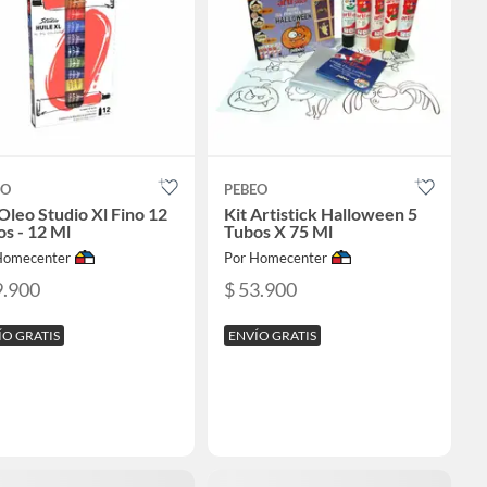
EO
PEBEO
Oleo Studio Xl Fino 12
Kit Artistick Halloween 5
s - 12 Ml
Tubos X 75 Ml
Homecenter
Por Homecenter
9.900
$ 53.900
ÍO GRATIS
ENVÍO GRATIS