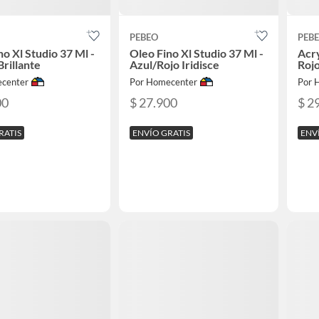
PEBEO
PEB
no Xl Studio 37 Ml -
Oleo Fino Xl Studio 37 Ml -
Acry
Brillante
Azul/Rojo Iridisce
Roj
center
Por Homecenter
Por 
00
$ 27.900
$ 2
RATIS
ENVÍO GRATIS
ENV