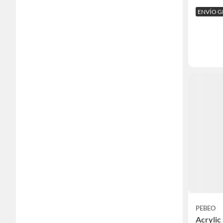
ENVÍO G
PEBEO
Acrylic