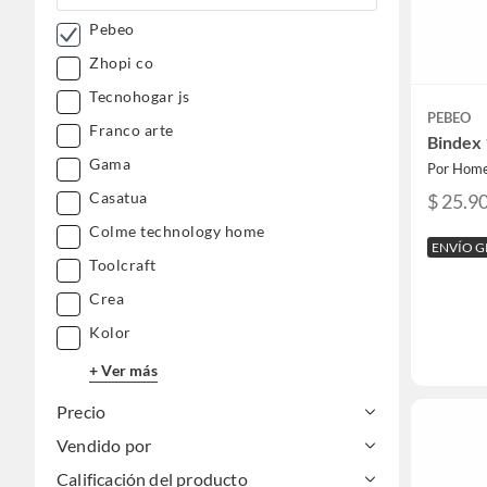
Pebeo
Zhopi co
Tecnohogar js
PEBEO
Franco arte
Bindex 
Gama
Por Home
Casatua
$ 25.9
Colme technology home
ENVÍO G
Toolcraft
Crea
Kolor
+ Ver más
Precio
Vendido por
Calificación del producto