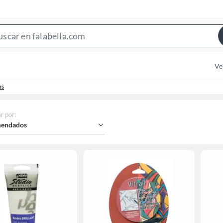
Search
Bar
Ve
as
r por
:
endados