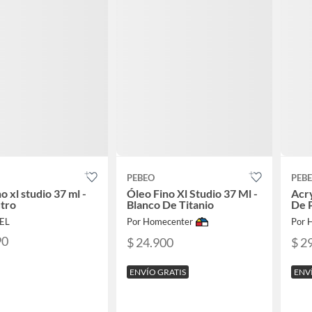
PEBEO
PEB
o xl studio 37 ml -
Óleo Fino Xl Studio 37 Ml -
Acry
utro
Blanco De Titanio
De 
PEL
Por Homecenter
Por 
90
$ 24.900
$ 2
ENVÍO GRATIS
ENV