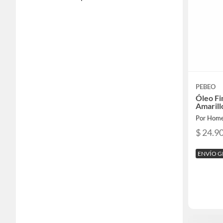
PEBEO
Óleo Fi
Amarill
Por Home
$ 24.9
ENVÍO G