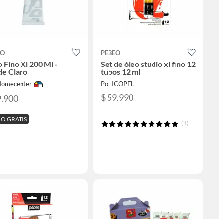
EO
PEBEO
 Fino Xl 200 Ml -
Set de óleo studio xl fino 12
de Claro
tubos 12 ml
Homecenter
Por ICOPEL
$ 59.990
9.900
ÍO GRATIS
(1)