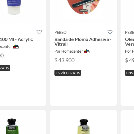
PEBEO
PEB
100 Ml - Acrylic
Banda de Plomo Adhesiva -
Óleo
Vitrail
Ver
center
Por Homecenter
Por 
00
$ 43.900
$ 4
RATIS
ENVÍO GRATIS
ENV