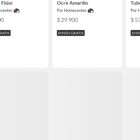
 Flúor
Ocre Amarillo
Tub
center
Por Homecenter
Por 
00
$ 29.900
$ 5
RATIS
ENVÍO GRATIS
ENV