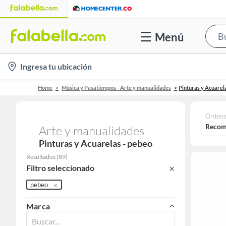
Menú
location-
Ingresa tu ubicación
icon
Home
Música y Pasatiempos - Arte y manualidades
Pinturas y Acuarel
Ordena
Recom
Arte y manualidades
Pinturas y Acuarelas - pebeo
Resultados
(
89
)
Filtro seleccionado
pebeo
Marca