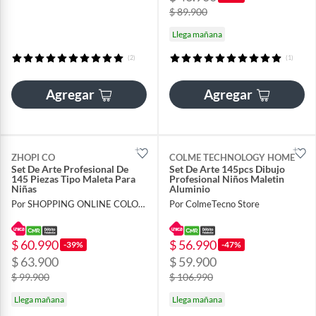
$ 89.900
Llega mañana
(2)
(1)
Agregar
Agregar
ZHOPI CO
COLME TECHNOLOGY HOME
Set De Arte Profesional De
Set De Arte 145pcs Dibujo
145 Piezas Tipo Maleta Para
Profesional Niños Maletin
Niñas
Aluminio
Por SHOPPING ONLINE COLOMBIA SAS
Por ColmeTecno Store
$ 60.990
$ 56.990
-39%
-47%
$ 63.900
$ 59.900
$ 99.900
$ 106.990
Llega mañana
Llega mañana