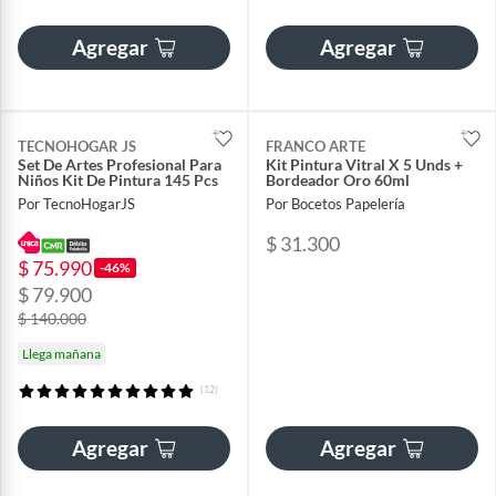
Agregar
Agregar
TECNOHOGAR JS
FRANCO ARTE
Set De Artes Profesional Para
Kit Pintura Vitral X 5 Unds +
Niños Kit De Pintura 145 Pcs
Bordeador Oro 60ml
Por TecnoHogarJS
Por Bocetos Papelería
$ 31.300
$ 75.990
-46%
$ 79.900
$ 140.000
Llega mañana
(12)
Agregar
Agregar