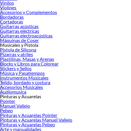
Vinilos
Violines
Accesorios y Complementos
Bordadoras
Cortadoras
Guitarras acústicas
Guitarras eléctricas
Guitarras electroacústicas
Máquinas de Coser
Musicales y Pistola
Pistola de Silicona
Pizarras y atriles
Plastilinas, Masas y Arenas
Blocks y Libros para Colorear
Stickers y Sellos
Música y Pasatiempos
Instrumentos Musicales
Tejido, bordado y costura
Accesorios Musicales
Audiomusica
Pinturas y Acuarelas
Pointer
Manuel Vallejo
Pebeo
Pinturas y Acuarelas Pointer
Pinturas y Acuarelas Manuel Vallejo
Pinturas y Acuarelas Pebeo
Arte y manualidades