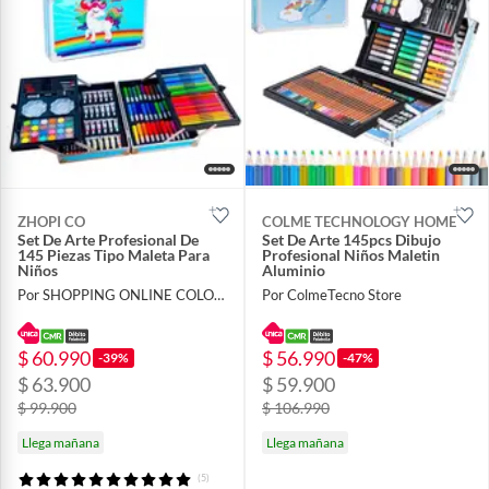
ZHOPI CO
COLME TECHNOLOGY HOME
Set De Arte Profesional De
Set De Arte 145pcs Dibujo
145 Piezas Tipo Maleta Para
Profesional Niños Maletin
Niños
Aluminio
Por SHOPPING ONLINE COLOMBIA SAS
Por ColmeTecno Store
$ 60.990
$ 56.990
-39%
-47%
$ 63.900
$ 59.900
$ 99.900
$ 106.990
Llega mañana
Llega mañana
(5)