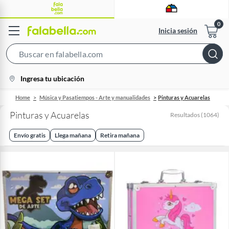
Inicia sesión
Search
Bar
location-
Ingresa tu ubicación
icon
Home
Música y Pasatiempos - Arte y manualidades
Pinturas y Acuarelas
Pinturas y Acuarelas
Resultados
(
1064
)
Envío gratis
Llega mañana
Retira mañana