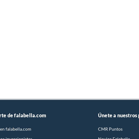
rte de falabella.com
Únete a nuestros
en falabella.com
CMR Puntos
os inversionistas
Novios Falabella