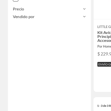
Precio
Vendido por
LITTLE 
Kit Aví
Princip
Acceso
Plástic
Por Home
$ 229.
ENVÍO G
1 - 3 de 3