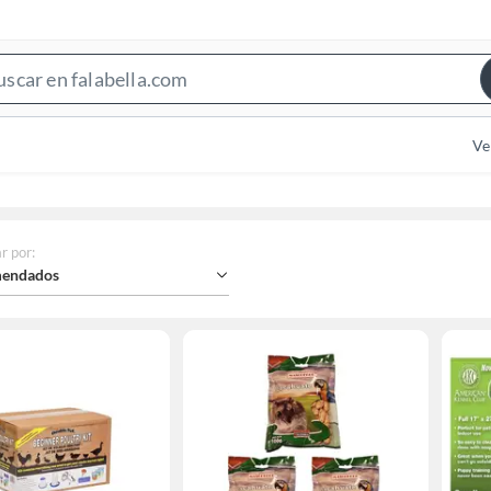
Search
Bar
Ve
r por
:
endados