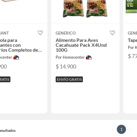
GIANT
GENERICO
GEN
cola para
Alimento Para Aves
Tap
iantes con
Cacahuate Pack X4Und
Por
rios Completos de
100G
o
$ 7
center
Por Homecenter
900
$ 14.900
RATIS
ENVÍO GRATIS
1
 Resultados