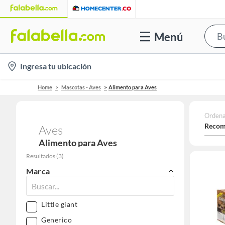
Menú
location-
Ingresa tu ubicación
icon
Home
Mascotas - Aves
Alimento para Aves
Ordena
Recom
Aves
Alimento para Aves
Resultados
(
3
)
Marca
Little giant
Generico