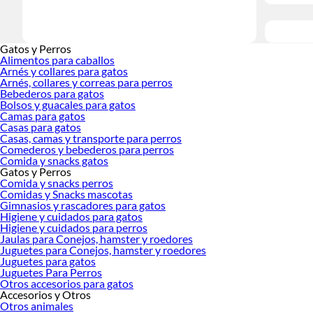
Gatos y Perros
Alimentos para caballos
Arnés y collares para gatos
Arnés, collares y correas para perros
Bebederos para gatos
Bolsos y guacales para gatos
Camas para gatos
Casas para gatos
Casas, camas y transporte para perros
Comederos y bebederos para perros
Comida y snacks gatos
Gatos y Perros
Comida y snacks perros
Comidas y Snacks mascotas
Gimnasios y rascadores para gatos
Higiene y cuidados para gatos
Higiene y cuidados para perros
Jaulas para Conejos, hamster y roedores
Juguetes para Conejos, hamster y roedores
Juguetes para gatos
Juguetes Para Perros
Otros accesorios para gatos
Accesorios y Otros
Otros animales