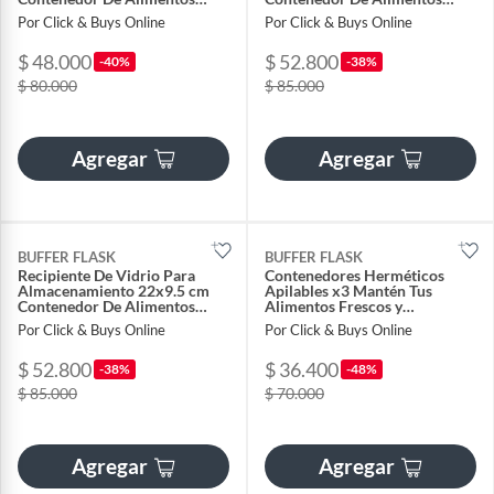
Cocina
Cocina
Por Click & Buys Online
Por Click & Buys Online
$ 48.000
$ 52.800
-40%
-38%
$ 80.000
$ 85.000
Agregar
Agregar
BUFFER FLASK
BUFFER FLASK
Recipiente De Vidrio Para
Contenedores Herméticos
Almacenamiento 22x9.5 cm
Apilables x3 Mantén Tus
Contenedor De Alimentos
Alimentos Frescos y
Cocina
Ordenados
Por Click & Buys Online
Por Click & Buys Online
$ 52.800
$ 36.400
-38%
-48%
$ 85.000
$ 70.000
Agregar
Agregar