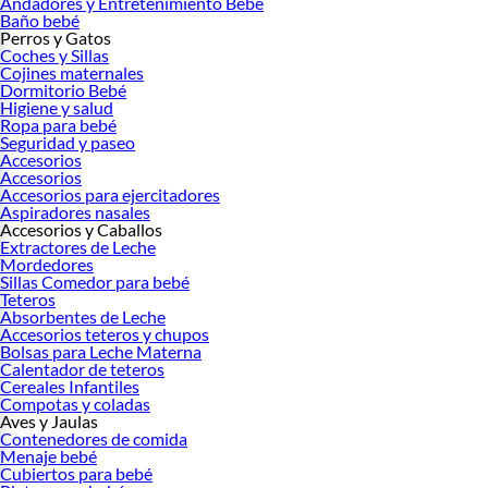
Andadores y Entretenimiento Bebé
Baño bebé
Perros y Gatos
Coches y Sillas
Cojines maternales
Dormitorio Bebé
Higiene y salud
Ropa para bebé
Seguridad y paseo
Accesorios
Accesorios
Accesorios para ejercitadores
Aspiradores nasales
Accesorios y Caballos
Extractores de Leche
Mordedores
Sillas Comedor para bebé
Teteros
Absorbentes de Leche
Accesorios teteros y chupos
Bolsas para Leche Materna
Calentador de teteros
Cereales Infantiles
Compotas y coladas
Aves y Jaulas
Contenedores de comida
Menaje bebé
Cubiertos para bebé