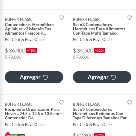
BUFFER FLASK
BUFFER FLASK
Contenedores Herméticos
Set x3 Contenedores
Apilables x3 Mantén Tus
Herméticos Para Alimentos
Alimentos Frescos y
Con Tapa Multi Tamaño
Ordenados
Por Click & Buys Online
Por Click & Buys Online
$ 36.400
$ 34.500
-48%
-51%
$ 70.000
$ 70.000
Agregar
Agregar
BUFFER FLASK
BUFFER FLASK
Recipiente Organizador Para
Set x3 Contenedores
Nevera 24.5 x 12.5 x 13.5 cm –
Herméticos Redondos Con
Contenedor De
Tapa Diferentes Tamaños Para
Almacenamiento De
Almacenamiento De
Por Click & Buys Online
Por Click & Buys Online
Alimentos
Alimentos
$ 42.800
-47%