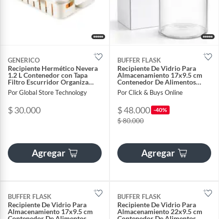
GENERICO
BUFFER FLASK
Recipiente Hermético Nevera
Recipiente De Vidrio Para
1.2 L Contenedor con Tapa
Almacenamiento 17x9.5 cm
Filtro Escurridor Organiza
Contenedor De Alimentos
Conserva Alimentos
Cocina
Por Global Store Technology
Por Click & Buys Online
$ 30.000
$ 48.000
-40%
$ 80.000
Agregar
Agregar
BUFFER FLASK
BUFFER FLASK
Recipiente De Vidrio Para
Recipiente De Vidrio Para
Almacenamiento 17x9.5 cm
Almacenamiento 22x9.5 cm
Contenedor De Alimentos
Contenedor De Alimentos