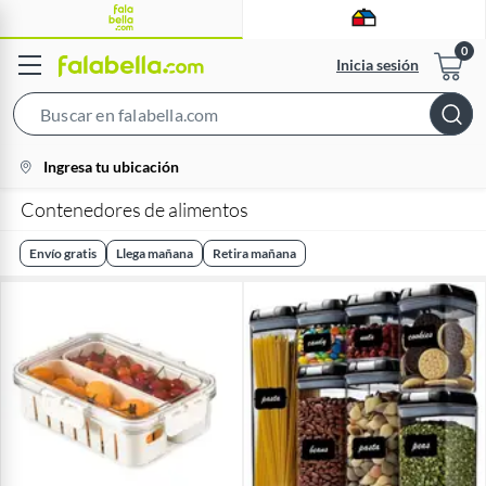
Inicia sesión
Search
Bar
location-
Ingresa tu ubicación
icon
Contenedores de alimentos
Envío gratis
Llega mañana
Retira mañana