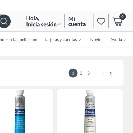
0
Hola
,
Mi
cuenta
Inicia sesión
nde en falabella.com
Tarjetas y cuentas
Novios
Ayuda
...
1
2
3
5