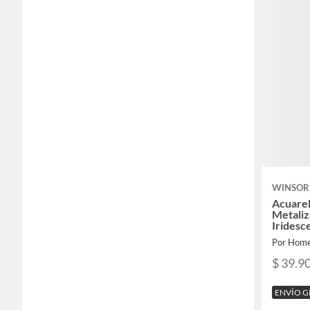
WINSOR
Acuarel
Metali
Iridesc
Por Home
$ 39.9
ENVÍO G