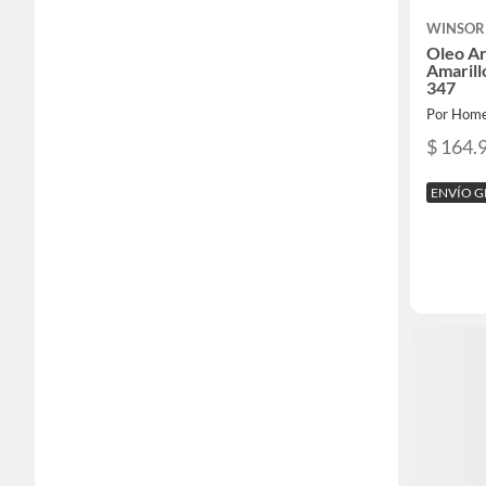
WINSOR
Oleo Ar
Amarill
347
Por Home
$ 164.
ENVÍO G