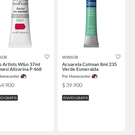
SOR
WINSOR
o Artists W&n 37ml
Acuarela Cotman 8ml 235
esi Alizarina P 468
Verde Esmeralda
Homecenter
Por Homecenter
64.900
$ 39.900
ÍO GRATIS
ENVÍO GRATIS