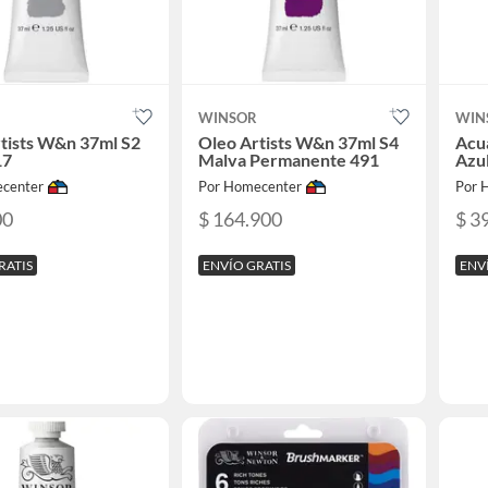
WINSOR
WIN
tists W&n 37ml S2
Oleo Artists W&n 37ml S4
Acu
17
Malva Permanente 491
Azu
center
Por Homecenter
Por 
00
$ 164.900
$ 3
RATIS
ENVÍO GRATIS
ENV