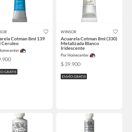
SOR
WINSOR
arela Cotman 8ml 139
Acuarela Cotman 8ml (330)
l Ceruleo
Metalizada Blanco
Iridescente
Homecenter
Por Homecenter
9.900
$ 39.900
ÍO GRATIS
ENVÍO GRATIS