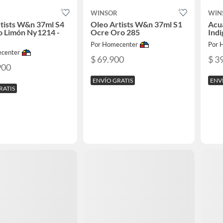
WINSOR
WIN
tists W&n 37ml S4
Oleo Artists W&n 37ml S1
Acu
o Limón Ny1214 -
Ocre Oro 285
Indi
Por Homecenter
Por 
center
$ 69.900
$ 3
900
ENVÍO GRATIS
ENV
RATIS