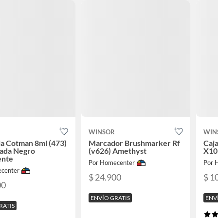
WINSOR
WIN
a Cotman 8ml (473)
Marcador Brushmarker Rf
Caja
zada Negro
(v626) Amethyst
X10 
ente
Por Homecenter
Por 
center
$ 24.900
$ 1
00
ENVÍO GRATIS
ENV
RATIS