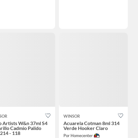
SOR
WINSOR
o Artists W&n 37ml S4
Acuarela Cotman 8ml 314
illo Cadmio Palido
Verde Hooker Claro
214 - 118
Por Homecenter