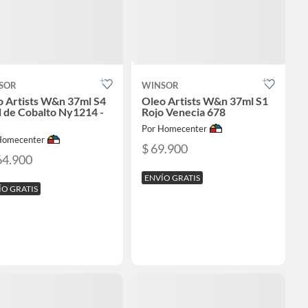
SOR
WINSOR
o Artists W&n 37ml S4
Oleo Artists W&n 37ml S1
 de Cobalto Ny1214 -
Rojo Venecia 678
Por Homecenter
Homecenter
$ 69.900
64.900
ENVÍO GRATIS
ÍO GRATIS