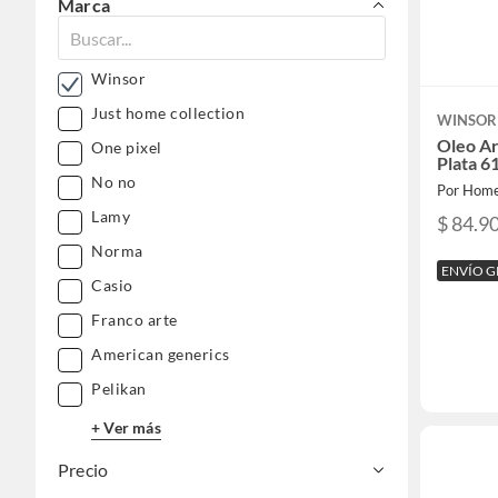
Marca
Winsor
Just home collection
WINSOR
Oleo Ar
One pixel
Plata 6
No no
Por Home
Lamy
$ 84.9
Norma
ENVÍO G
Casio
Franco arte
American generics
Pelikan
+ Ver más
Precio