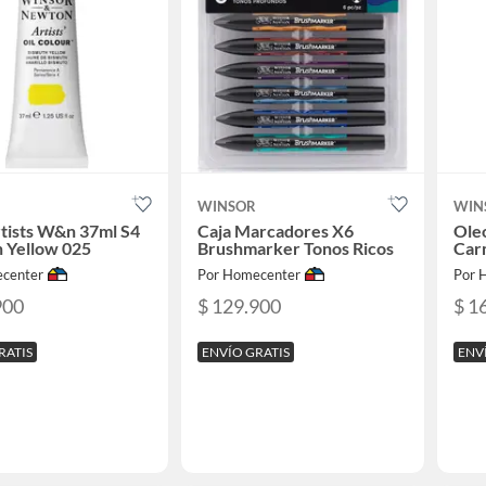
WINSOR
WIN
tists W&n 37ml S4
Caja Marcadores X6
Ole
 Yellow 025
Brushmarker Tonos Ricos
Carm
center
Por Homecenter
Por 
900
$ 129.900
$ 1
RATIS
ENVÍO GRATIS
ENV