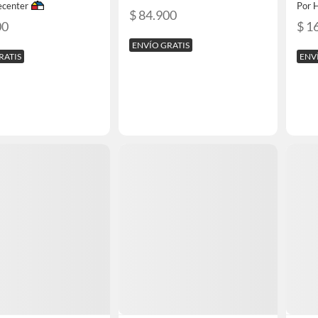
center
Por 
$ 84.900
00
$ 1
ENVÍO GRATIS
RATIS
ENV