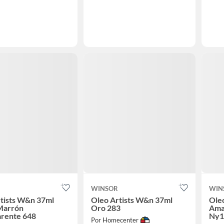
WINSOR
WIN
tists W&n 37ml
Oleo Artists W&n 37ml
Ole
Marrón
Oro 283
Amar
arente 648
Ny1
Por Homecenter