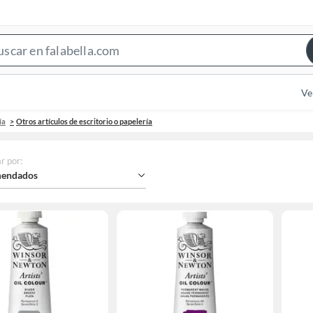
Search
Bar
Ve
ía
Otros artículos de escritorio o papelería
r por
:
endados