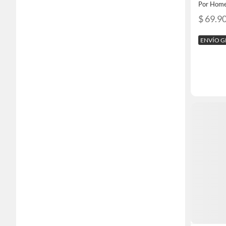
Por Home
$ 69.9
ENVÍO G