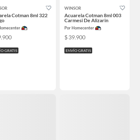
SOR
WINSOR
arela Cotman 8ml 322
Acuarela Cotman 8ml 003
go
Carmesi De Alizarin
Homecenter
Por Homecenter
9.900
$ 39.900
ÍO GRATIS
ENVÍO GRATIS