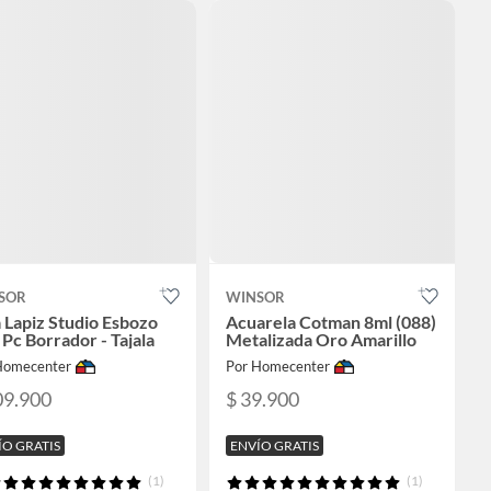
SOR
WINSOR
 Lapiz Studio Esbozo
Acuarela Cotman 8ml (088)
Pc Borrador - Tajala
Metalizada Oro Amarillo
Homecenter
Por Homecenter
09.900
$ 39.900
ÍO GRATIS
ENVÍO GRATIS
(1)
(1)