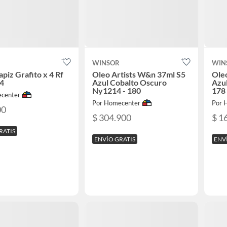
WINSOR
WIN
apiz Grafito x 4 Rf
Oleo Artists W&n 37ml S5
Ole
4
Azul Cobalto Oscuro
Azul
Ny1214 - 180
178
center
Por Homecenter
Por 
00
$ 304.900
$ 1
RATIS
ENVÍO GRATIS
ENV