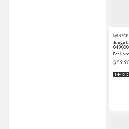
WINSOR
Juego L
049000
Por Home
$ 59.9
ENVÍO G