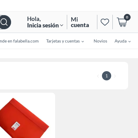
0
Hola
,
Mi
cuenta
Inicia sesión
nde en falabella.com
Tarjetas y cuentas
Novios
Ayuda
1