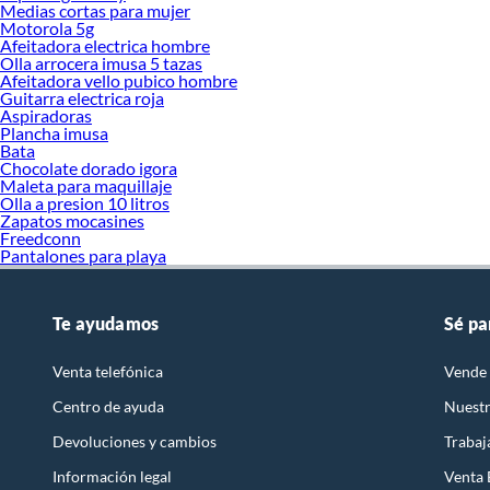
Medias cortas para mujer
Motorola 5g
Afeitadora electrica hombre
Olla arrocera imusa 5 tazas
Afeitadora vello pubico hombre
Guitarra electrica roja
Aspiradoras
Plancha imusa
Bata
Chocolate dorado igora
Maleta para maquillaje
Olla a presion 10 litros
Zapatos mocasines
Freedconn
Pantalones para playa
Te ayudamos
Sé pa
Venta telefónica
Vende 
Centro de ayuda
Nuestr
Devoluciones y cambios
Trabaj
Información legal
Venta