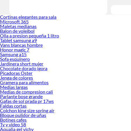
Cortinas elegantes para sala
Microsoft 365
Maletas medianas
Balon de voleibol
Olla a presion pequeña 1 litro
Tablet samsung a9
Vans blancas hombre
Honor magic 7
Samsung a15
Sofa esquinero
Jardinera short mujer
Chocolate dorado igora
Picadoras Oster
Jenga de colores
Gramera para alimentos
Medias largas
Medias de compresion cali
Parlante bose grande
Gafas de sol prada pr 17ws
Faldas cortas
Colchon king size spring air
Bloque pulidor de uñas
Botines cafes
Tv y video 58
Aqualia gel vichy