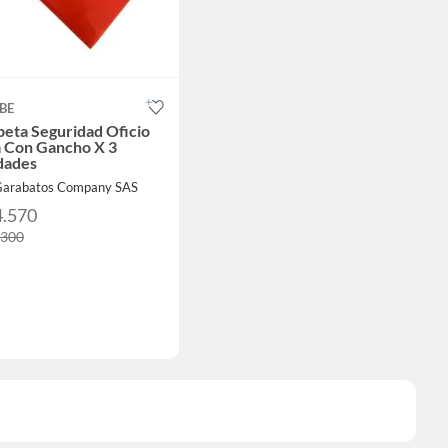
BE
eta Seguridad Oficio
a Con Gancho X 3
dades
Garabatos Company SAS
4.570
.300