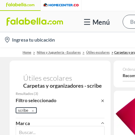
Menú
location-
Ingresa tu ubicación
icon
Home
Niños y Juguetería - Escolares
Útiles escolares
Carpetas y or
Ordena
Recom
Útiles escolares
Carpetas y organizadores - scribe
Resultados
(
3
)
Filtro seleccionado
scribe
Marca