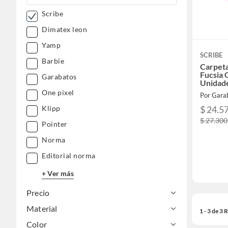
Scribe
Dimatex leon
Yamp
SCRIBE
Barbie
Carpeta
Fucsia 
Garabatos
Unidad
One pixel
Por Gara
$ 24.5
Klipp
$ 27.300
Pointer
Norma
Editorial norma
+ Ver más
Precio
Material
1 - 3 de 3
Color