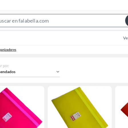
Search
Bar
Ve
ganizadores
r por
:
endados