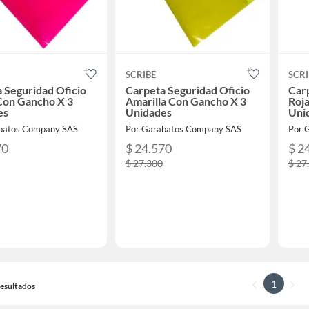
SCRIBE
SCRI
 Seguridad Oficio
Carpeta Seguridad Oficio
Carp
Con Gancho X 3
Amarilla Con Gancho X 3
Roj
es
Unidades
Uni
batos Company SAS
Por Garabatos Company SAS
Por 
70
$ 24.570
$ 2
$ 27.300
$ 27
1
 Resultados