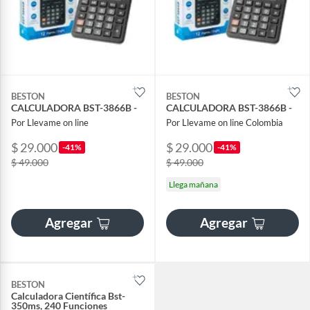
BESTON
BESTON
CALCULADORA BST-3866B -
CALCULADORA BST-3866B -
Por Llevame on line
Por Llevame on line Colombia
$ 29.000
$ 29.000
-41%
-41%
$ 49.000
$ 49.000
Llega mañana
Agregar
Agregar
BESTON
Calculadora Científica Bst-
350ms, 240 Funciones