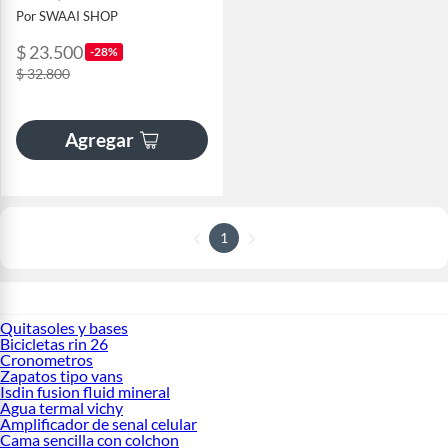
Por SWAAI SHOP
$ 23.500
-28%
$ 32.800
Agregar
1
Quitasoles y bases
Bicicletas rin 26
Cronometros
Zapatos tipo vans
Isdin fusion fluid mineral
Agua termal vichy
Amplificador de senal celular
Cama sencilla con colchon