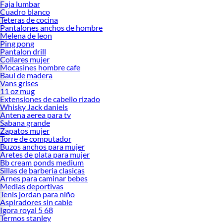
Faja lumbar
Cuadro blanco
Teteras de cocina
Pantalones anchos de hombre
Melena de leon
Ping pong
Pantalon drill
Collares mujer
Mocasines hombre cafe
Baul de madera
Vans grises
11 oz mug
Extensiones de cabello rizado
Whisky Jack daniels
Antena aerea para tv
Sabana grande
Zapatos mujer
Torre de computador
Buzos anchos para mujer
Aretes de plata para mujer
Bb cream ponds medium
Sillas de barberia clasicas
Arnes para caminar bebes
Medias deportivas
Tenis jordan para niño
Aspiradores sin cable
Igora royal 5 68
Termos stanley