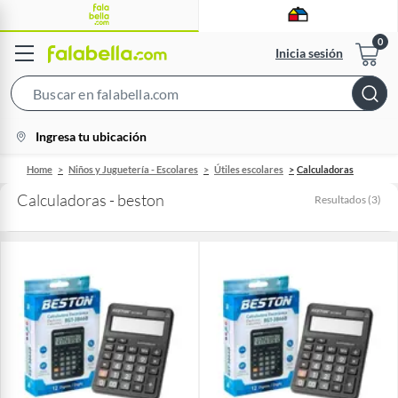
Inicia sesión
Search
Bar
location-
Ingresa tu ubicación
icon
Home
Niños y Juguetería - Escolares
Útiles escolares
Calculadoras
Calculadoras - beston
Resultados
(
3
)