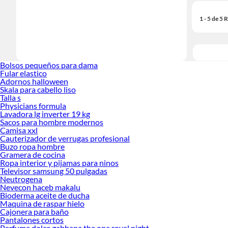
1 - 5 de 5
Bolsos pequeños para dama
Fular elastico
Adornos halloween
Skala para cabello liso
Talla s
Physicians formula
Lavadora lg inverter 19 kg
Sacos para hombre modernos
Camisa xxl
Cauterizador de verrugas profesional
Buzo ropa hombre
Gramera de cocina
Ropa interior y pijamas para ninos
Televisor samsung 50 pulgadas
Neutrogena
Nevecon haceb makalu
Bioderma aceite de ducha
Maquina de raspar hielo
Cajonera para baño
Pantalones cortos
Perfume dolce gabbana the one royal night