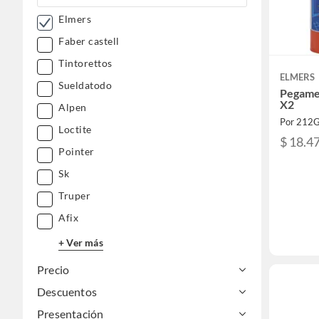
Elmers
Faber castell
Tintorettos
ELMERS
Sueldatodo
Pegame
X2
Alpen
Por 212
Loctite
$ 18.4
Pointer
Sk
Truper
Afix
+ Ver más
Precio
Descuentos
Presentación