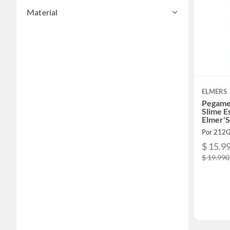
Material
ELMERS
Pegame
Slime E
Elmer'S
Por 212
$ 15.9
$ 19.990