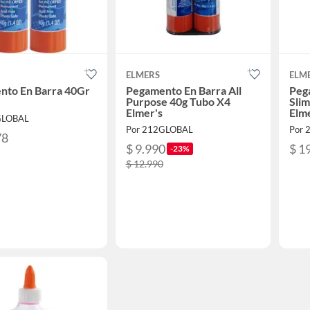
ELMERS
ELM
nto En Barra 40Gr
Pegamento En Barra All
Peg
Purpose 40g Tubo X4
Slim
Elmer's
Elme
GLOBAL
Por 212GLOBAL
Por 
78
$ 9.990
$ 1
-23%
$ 12.990