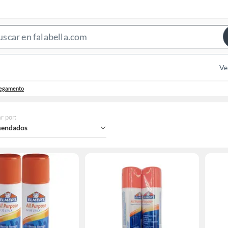
Search
Bar
Ve
pegamento
r por
:
endados