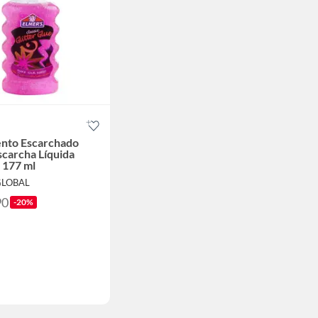
nto Escarchado
scarcha Líquida
 177 ml
GLOBAL
90
-20%