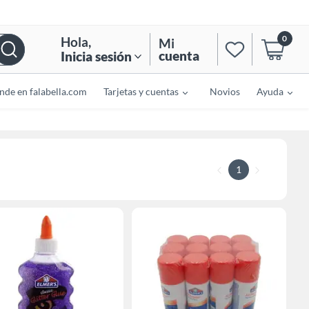
0
Hola
,
Mi
cuenta
Inicia sesión
nde en falabella.com
Tarjetas y cuentas
Novios
Ayuda
1