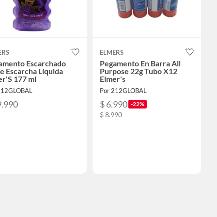
ERS
ELMERS
amento Escarchado
Pegamento En Barra All
e Escarcha Líquida
Purpose 22g Tubo X12
r'S 177 ml
Elmer's
212GLOBAL
Por 212GLOBAL
9.990
$ 6.990
-22%
$ 8.990