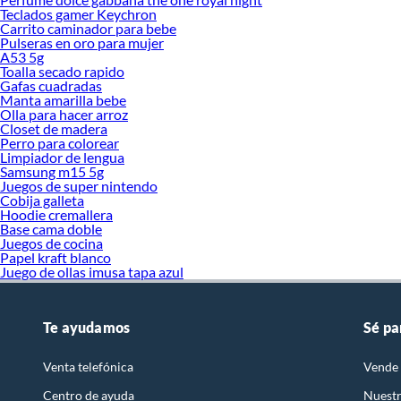
Teclados gamer Keychron
Carrito caminador para bebe
Pulseras en oro para mujer
A53 5g
Toalla secado rapido
Gafas cuadradas
Manta amarilla bebe
Olla para hacer arroz
Closet de madera
Perro para colorear
Limpiador de lengua
Samsung m15 5g
Juegos de super nintendo
Cobija galleta
Hoodie cremallera
Base cama doble
Juegos de cocina
Papel kraft blanco
Juego de ollas imusa tapa azul
Te ayudamos
Sé pa
Venta telefónica
Vende 
Centro de ayuda
Nuestr