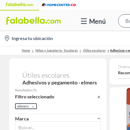
Menú
location-
Ingresa tu ubicación
icon
Home
Niños y Juguetería - Escolares
Útiles escolares
Adhesivos y 
Ordena
Recom
Útiles escolares
Adhesivos y pegamento - elmers
Resultados
(
5
)
Filtro seleccionado
elmers
Marca