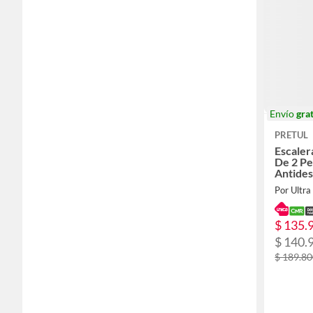
Envío
grat
PRETUL
Escaler
De 2 Pe
Antides
Por Ultra
$ 135.
$ 140.
$ 189.8