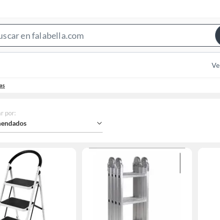
Search
Bar
Ve
as
r por
:
endados