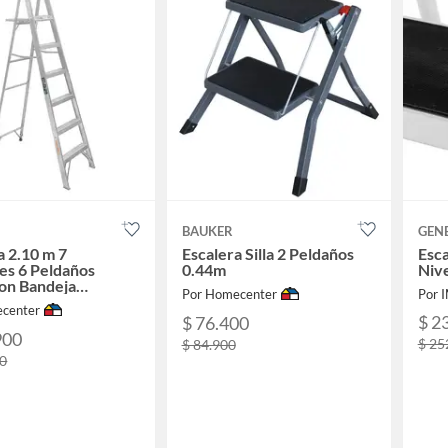
BAUKER
GEN
a 2.10 m 7
Escalera Silla 2 Peldaños
Esca
es 6 Peldaños
0.44m
Niv
con Bandeja
Por Homecenter
o Tipo III 150 kg
center
$ 2
$ 76.400
900
$ 25
$ 84.900
00