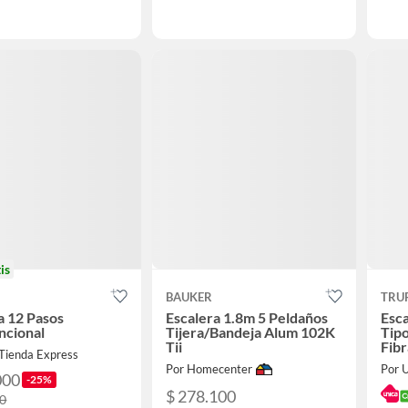
is
BAUKER
TRU
a 12 Pasos
Escalera 1.8m 5 Peldaños
Esca
ncional
Tijera/Bandeja Alum 102K
Tipo
Tii
Fibr
iTienda Express
Por Homecenter
Por U
000
-25%
$ 278.100
00