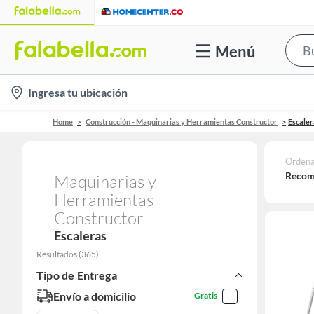
Menú
location-
Ingresa tu ubicación
icon
Home
Construcción - Maquinarias y Herramientas Constructor
Escaler
Ordena
Recom
Maquinarias y
Herramientas
Constructor
Escaleras
Resultados
(
365
)
Tipo de Entrega
Envío a domicilio
Gratis