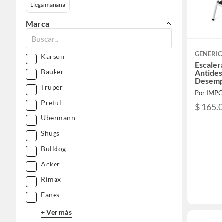
Llega mañana
Marca
GENERI
Karson
Escaler
Bauker
Antides
Desem
Truper
Pretul
$ 165.
Ubermann
Shugs
Bulldog
Acker
Rimax
Fanes
+ Ver más