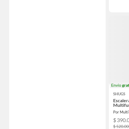
Envío
grat
SHUGS
Escaler
Multifu
Por Mult
$ 390.
$ 520.0