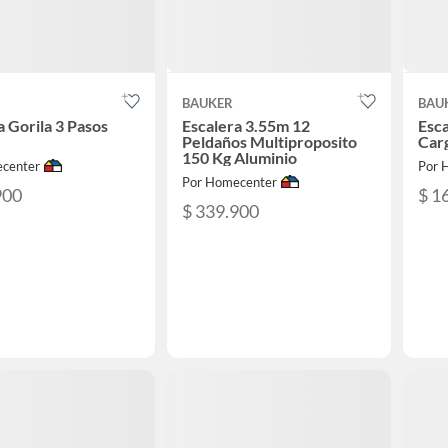
BAUKER
BAU
a Gorila 3 Pasos
Escalera 3.55m 12
Esc
Peldaños Multiproposito
Car
150 Kg Aluminio
center
Por 
Por Homecenter
900
$ 1
$ 339.900