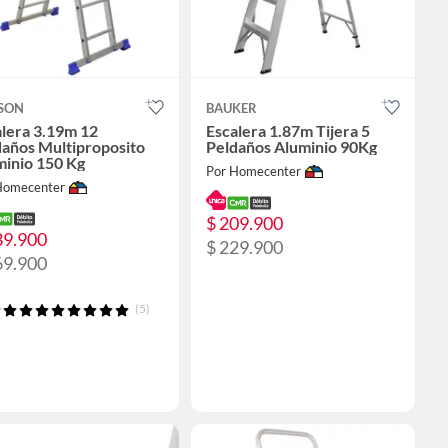
SON
BAUKER
lera 3.19m 12
Escalera 1.87m Tijera 5
daños Multiproposito
Peldaños Aluminio 90Kg
minio 150 Kg
Por Homecenter
Homecenter
$ 209.900
39.900
$ 229.900
69.900
(5)