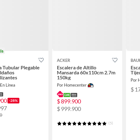
is
ACKER
BAU
a Tubular Plegable
Escalera de Altillo
Esc
ldaños
Mansarda 60x110cm 2.7m
Tij
lizantes
150kg
Por 
 En Linea
Por Homecenter
$ 1
900
$ 899.900
-28%
997
$ 999.900
00
(5)