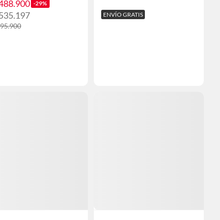
.488.900
-29%
.535.197
ENVÍO GRATIS
095.900