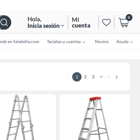
0
Hola
,
Mi
cuenta
Inicia sesión
nde en falabella.com
Tarjetas y cuentas
Novios
Ayuda
...
1
2
3
8