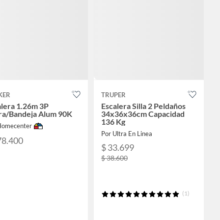
KER
TRUPER
alera 1.26m 3P
Escalera Silla 2 Peldaños
era/Bandeja Alum 90K
34x36x36cm Capacidad
136 Kg
Homecenter
Por Ultra En Linea
78.400
$ 33.699
$ 38.600
(1)