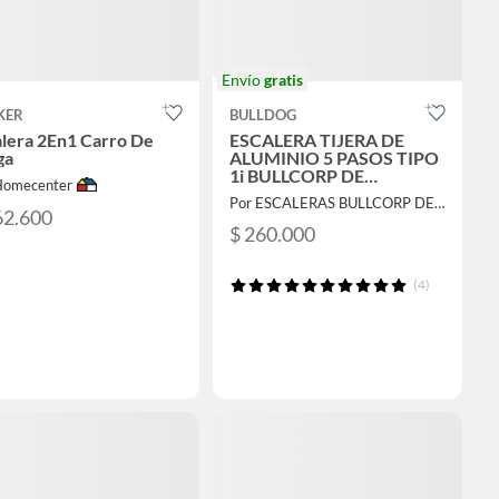
Envío
gratis
KER
BULLDOG
alera 2En1 Carro De
ESCALERA TIJERA DE
ga
ALUMINIO 5 PASOS TIPO
1i BULLCORP DE
Homecenter
COLOMBIA.
Por ESCALERAS BULLCORP DE COLOMBIA
62.600
$ 260.000
(4)