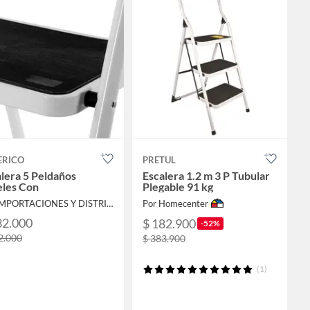
ERICO
PRETUL
lera 5 Peldaños
Escalera 1.2 m 3 P Tubular
eles Con
Plegable 91 kg
Por IMPORTACIONES Y DISTRIBUCIONES ROMAN S.A.S
Por Homecenter
32.000
$ 182.900
-52%
2.000
$ 383.900
(1)