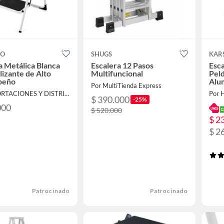
CO
SHUGS
KAR
a Metálica Blanca
Escalera 12 Pasos
Esca
lizante de Alto
Multifuncional
Pel
peño
Alu
Por MultiTienda Express
Por IMPORTACIONES Y DISTRIBUCIONES ROMAN S.A.S
Por 
$ 390.000
-25%
000
$ 520.000
$ 2
$ 2
Patrocinado
Patrocinado