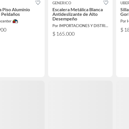
GENERICO
UBE
a Piso Aluminio
Escalera Metálica Blanca
Sill
 Peldaños
Antideslizante de Alto
Gori
Desempeño
center
Por 
Por IMPORTACIONES Y DISTRIBUCIONES ROMAN S.A.S
900
$ 1
$ 165.000