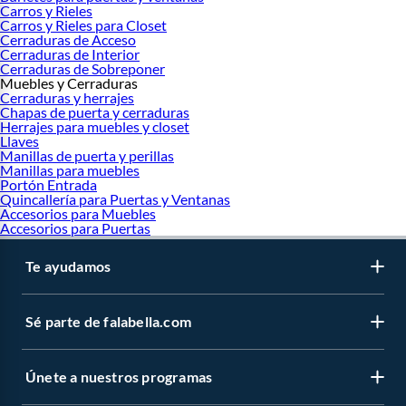
Carros y Rieles
Carros y Rieles para Closet
Cerraduras de Acceso
Cerraduras de Interior
Cerraduras de Sobreponer
Muebles y Cerraduras
Cerraduras y herrajes
Chapas de puerta y cerraduras
Herrajes para muebles y closet
Llaves
Manillas de puerta y perillas
Manillas para muebles
Portón Entrada
Quincallería para Puertas y Ventanas
Accesorios para Muebles
Accesorios para Puertas
Te ayudamos
Sé parte de falabella.com
Únete a nuestros programas