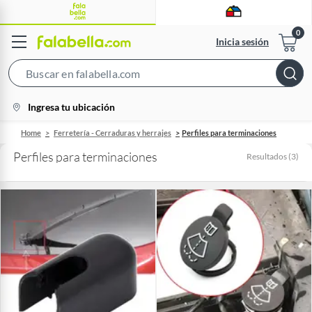
Inicia sesión
Search
Bar
location-
Ingresa tu ubicación
icon
Home
Ferretería - Cerraduras y herrajes
Perfiles para terminaciones
Perfiles para terminaciones
Resultados
(
3
)