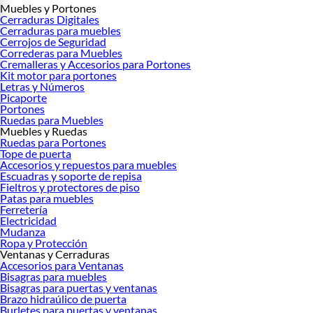
Muebles y Portones
Cerraduras Digitales
Cerraduras para muebles
Cerrojos de Seguridad
Correderas para Muebles
Cremalleras y Accesorios para Portones
Kit motor para portones
Letras y Números
Picaporte
Portones
Ruedas para Muebles
Muebles y Ruedas
Ruedas para Portones
Tope de puerta
Accesorios y repuestos para muebles
Escuadras y soporte de repisa
Fieltros y protectores de piso
Patas para muebles
Ferretería
Electricidad
Mudanza
Ropa y Protección
Ventanas y Cerraduras
Accesorios para Ventanas
Bisagras para muebles
Bisagras para puertas y ventanas
Brazo hidraúlico de puerta
Burletes para puertas y ventanas