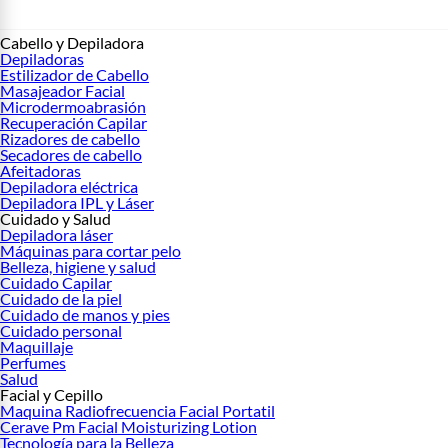
Cabello y Depiladora
Depiladoras
Estilizador de Cabello
Masajeador Facial
Microdermoabrasión
Recuperación Capilar
Rizadores de cabello
Secadores de cabello
Afeitadoras
Depiladora eléctrica
Depiladora IPL y Láser
Cuidado y Salud
Depiladora láser
Máquinas para cortar pelo
Belleza, higiene y salud
Cuidado Capilar
Cuidado de la piel
Cuidado de manos y pies
Cuidado personal
Maquillaje
Perfumes
Salud
Facial y Cepillo
Maquina Radiofrecuencia Facial Portatil
Cerave Pm Facial Moisturizing Lotion
Tecnología para la Belleza