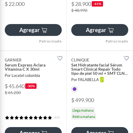
$ 22.000
$ 28.900
-41%
$ 48.990
Agregar
Agregar
Patrocinado
Patrocinado
GARNIER
CLINIQUE
Serum Express Aclara
Set Hidratante facial Sérum
Vitamina C X 30ml
Smart Clinical Repair Todo
tipo de piel 50 ml + SMT CLNC
Por Locatel colombia
RPR LFTG FC+NK 5ML
Por FALABELLA
Incluye: 3 Productos
$ 45.640
-30%
$ 65.200
$ 499.900
Llega mañana
Retira mañana
(833)
Agregar
Agregar