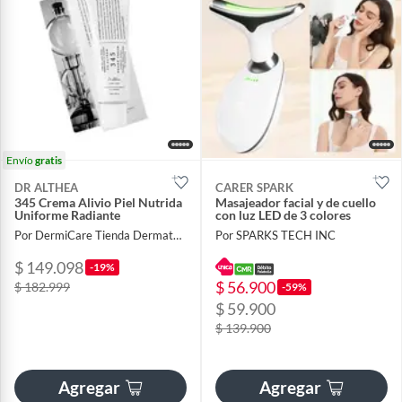
Envío
gratis
DR ALTHEA
CARER SPARK
345 Crema Alivio Piel Nutrida
Masajeador facial y de cuello
Uniforme Radiante
con luz LED de 3 colores
Por DermiCare Tienda Dermatologica
Por SPARKS TECH INC
$ 149.098
-19%
$ 56.900
$ 182.999
-59%
$ 59.900
$ 139.900
Agregar
Agregar