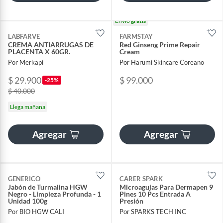
Envío
gratis
LABFARVE
FARMSTAY
CREMA ANTIARRUGAS DE
Red Ginseng Prime Repair
PLACENTA X 60GR.
Cream
Por Merkapi
Por Harumi Skincare Coreano
$ 29.900
$ 99.000
-25%
$ 40.000
Llega mañana
Agregar
Agregar
GENERICO
CARER SPARK
Jabón de Turmalina HGW
Microagujas Para Dermapen 9
Negro - Limpieza Profunda - 1
Pines 10 Pcs Entrada A
Unidad 100g
Presión
Por BIO HGW CALI
Por SPARKS TECH INC