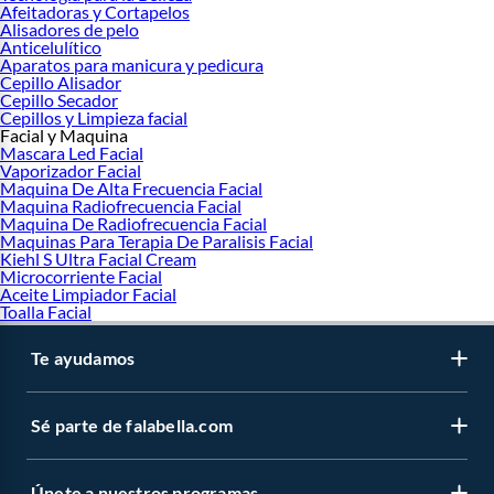
Afeitadoras y Cortapelos
Alisadores de pelo
Anticelulítico
Aparatos para manicura y pedicura
Cepillo Alisador
Cepillo Secador
Cepillos y Limpieza facial
Facial y Maquina
Mascara Led Facial
Vaporizador Facial
Maquina De Alta Frecuencia Facial
Maquina Radiofrecuencia Facial
Maquina De Radiofrecuencia Facial
Maquinas Para Terapia De Paralisis Facial
Kiehl S Ultra Facial Cream
Microcorriente Facial
Aceite Limpiador Facial
Toalla Facial
Te ayudamos
Sé parte de falabella.com
Únete a nuestros programas