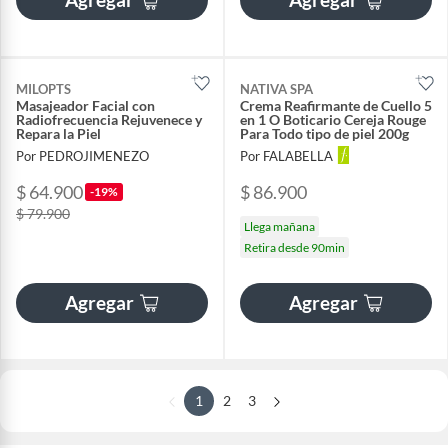
MILOPTS
NATIVA SPA
Masajeador Facial con
Crema Reafirmante de Cuello 5
Radiofrecuencia Rejuvenece y
en 1 O Boticario Cereja Rouge
Repara la Piel
Para Todo tipo de piel 200g
Por PEDROJIMENEZO
Por FALABELLA
$ 64.900
$ 86.900
-19%
$ 79.900
Llega mañana
Retira desde 90min
Agregar
Agregar
1
2
3