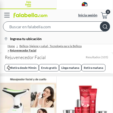
Inicia sesión
Search
Bar
location-
Ingresa tu ubicación
icon
Home
Belleza, higiene y salud - Tecnología para la Belleza
Rejuvenecedor Facial
Rejuvenecedor Facial
Resultados
(
105
)
Retira desde 90min
Envío gratis
Llega mañana
Retira mañana