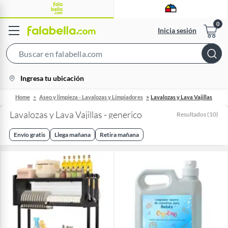
Inicia sesión
Search
Bar
location-
Ingresa tu ubicación
icon
Home
Aseo y limpieza - Lavalozas y Limpiadores
Lavalozas y Lava Vajillas
Lavalozas y Lava Vajillas - generico
Resultados
(
10
)
Envío gratis
Llega mañana
Retira mañana