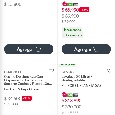
$ 15.800
$ 65.990
-16%
$ 69.900
$ 79.000
Llega mañana
Retira mañana
Agregar
Agregar
Envío
gratis
GENERICO
GENERICO
Cepillo De Limpieza Con
Lavaloza 20 Litros -
Dispensador De Jabón y
Biodegradable
Soporte Cocina y Platos 13x8
Por POR EL PLANETA SAS
cm
Por Click & Buys Online
$ 34.500
-51%
$ 313.990
$ 70.000
$ 330.000
$ 350.000