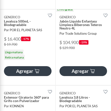
Envío
gratis
GENERICO
GENERICO
Lavaloza 500mL -
Jabón Líquido Enfantasy
Biodegradable
Limpieza Biberones Teteros
Neutro 4L
Por POR EL PLANETA SAS
Por Trade Solutions Group
$ 16.400
-17%
$ 104.900
-19%
$ 19.700
$ 129.900
Llega mañana
Retira mañana
Agregar
Agregar
GENERICO
GENERICO
Extensor Giratorio 360° para
Lavaloza 3,8 Litros -
Grifo con Pulverizador
Biodegradable
Por KONNEN
Por POR EL PLANETA SAS