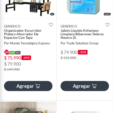
GENERICO
GENERICO
Organizador Escurridor
Jabón Líquido Enfantasy
Platero Ahorrador De
Limpieza Biberones Teteros
Espacios Con Tapa
Neutro 2L
Por Mundo Tecnológico Express
Por Trade Solutions Group
$ 79.900
-31%
$ 75.990
$ 115.000
-49%
$ 79.900
$ 149.900
Agregar
Agregar