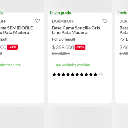
is
Envío
gratis
Enví
UFF
DORMIPUFF
DOR
ama SEMIDOBLE
Base Cama Sencilla Gris
Bas
no Pata Madera
Lino Pata Madera
Pat
ipuff
Por Dormipuff
Por 
000
$ 369.000
$ 4
-24%
-30%
00
$ 530.000
$ 70
ades Vendidas
+100 Unidades Vendidas
(4)