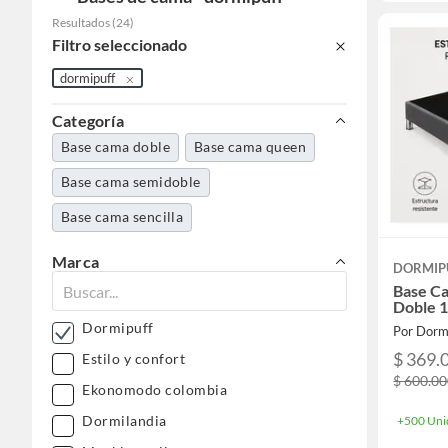
Resultados
(
24
)
Filtro seleccionado
dormipuff
Categoría
Base cama doble
Base cama queen
Base cama semidoble
Base cama sencilla
Marca
DORMIP
Base Ca
Doble 1
Dormipuff
Por Dorm
$ 369.
Estilo y confort
$ 600.0
Ekonomodo colombia
Dormilandia
+500 Uni