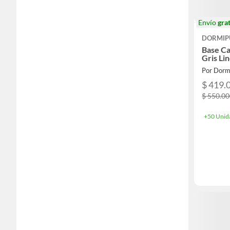
Envío
grat
DORMIP
Base C
Gris Li
Por Dorm
$ 419.
$ 550.0
+50 Unid