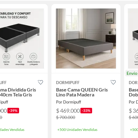
Enví
UFF
DORMIPUFF
DOR
ma Dividida Gris
Base Cama QUEEN Gris
Base
40cm Tela Gris
Lino Pata Madera
Dobl
ipuff
Por Dormipuff
Por 
000
$ 469.000
$ 3
-39%
-33%
00
$ 700.000
$ 60
dades Vendidas
+500 Unidades Vendidas
+500