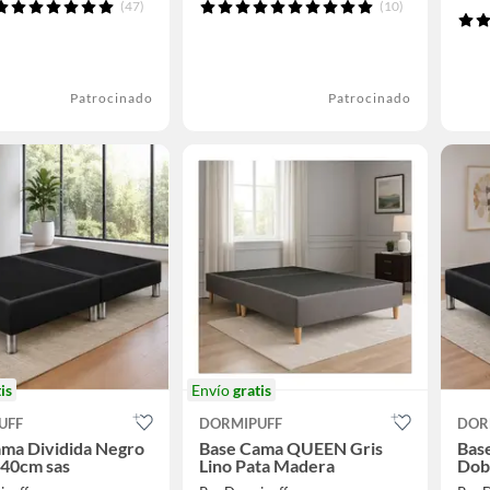
(47)
(10)
Patrocinado
Patrocinado
is
Envío
gratis
UFF
DORMIPUFF
DOR
ma Dividida Negro
Base Cama QUEEN Gris
Bas
140cm sas
Lino Pata Madera
Dob