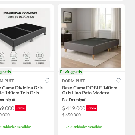
o
gratis
Envío
gratis
MIPUFF
DORMIPUFF
 Cama Dividida Gris
Base Cama DOBLE 140cm
e 140cm Tela Gris
Gris Lino Pata Madera
Dormipuff
Por Dormipuff
69.000
$ 419.000
-39%
-36%
0.000
$ 650.000
 Unidades Vendidas
+750 Unidades Vendidas