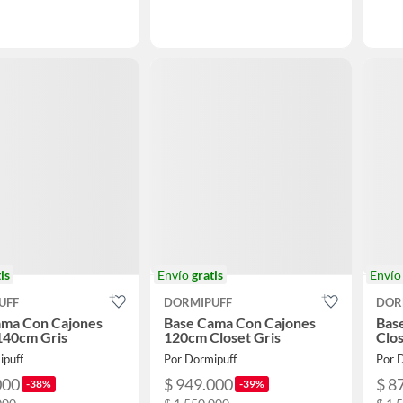
is
Envío
gratis
Enví
UFF
DORMIPUFF
DOR
ama Con Cajones
Base Cama Con Cajones
Bas
140cm Gris
120cm Closet Gris
Clos
ipuff
Por Dormipuff
Por 
000
$ 949.000
$ 8
-38%
-39%