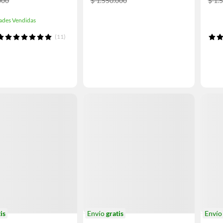
000
$ 1.550.000
$ 1.
ades Vendidas
(11)
is
Envío
gratis
Enví