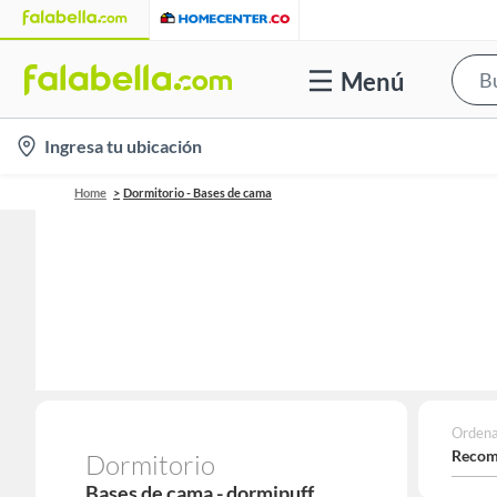
Menú
location-
Ingresa tu ubicación
icon
Home
Dormitorio - Bases de cama
Ordena
Recom
Dormitorio
Bases de cama - dormipuff