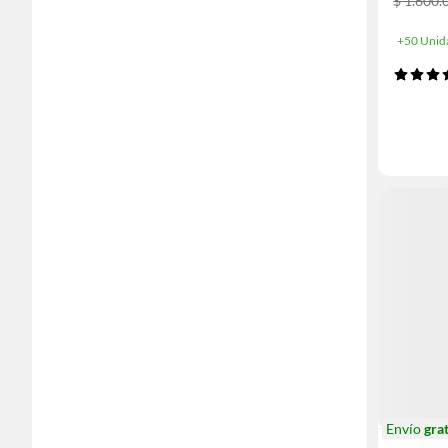
$ 1.600.
+50 Unid
Envío
grat