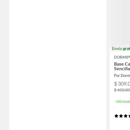
Envío
grat
DORMIP
Base Ca
Sencill
Por Dorm
$ 309.
$ 450.0
+50 Unid