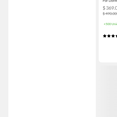
Por Dorm
$ 369.
$ 490.0
+500 Uni