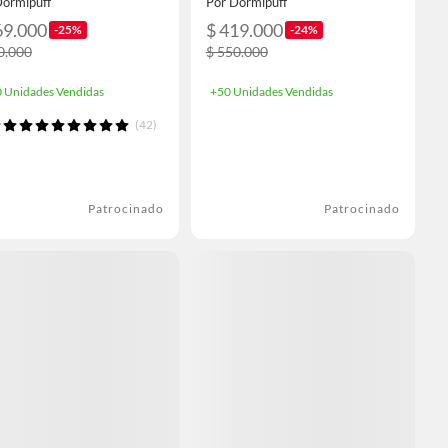
Dormipuff
Por Dormipuff
69.000
$ 419.000
-25%
-24%
0.000
$ 550.000
 Unidades Vendidas
+50 Unidades Vendidas
(42)
Patrocinado
Patrocinado