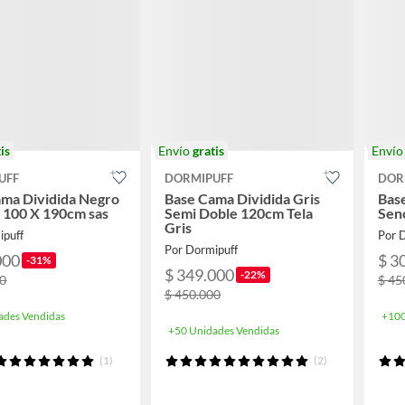
is
Envío
gratis
Enví
UFF
DORMIPUFF
DOR
ma Dividida Negro
Base Cama Dividida Gris
Bas
a 100 X 190cm sas
Semi Doble 120cm Tela
Senc
Gris
ipuff
Por 
Por Dormipuff
000
$ 3
-31%
$ 349.000
-22%
00
$ 45
$ 450.000
ades Vendidas
+100
+50 Unidades Vendidas
(1)
(2)