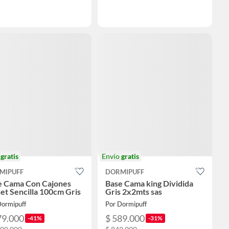
o
gratis
Envío
gratis
MIPUFF
DORMIPUFF
e Cama Con Cajones
Base Cama king Dividida
et Sencilla 100cm Gris
Gris 2x2mts sas
Dormipuff
Por Dormipuff
79.000
$ 589.000
-41%
-31%