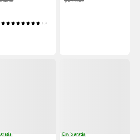
500.000
$ 849.000
(3)
o
gratis
Envío
gratis