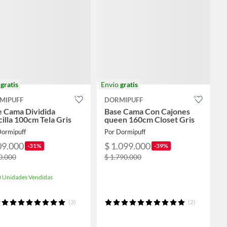
o
gratis
Envío
gratis
MIPUFF
DORMIPUFF
e Cama Dividida
Base Cama Con Cajones
illa 100cm Tela Gris
queen 160cm Closet Gris
Dormipuff
Por Dormipuff
09.000
$ 1.099.000
-31%
-39%
0.000
$ 1.790.000
 Unidades Vendidas
(3)
(2)