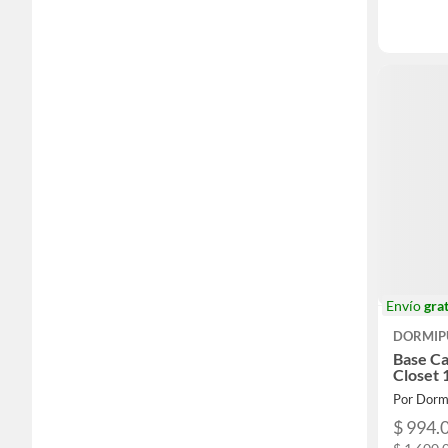
Envío
grat
DORMIP
Base C
Closet 
Por Dorm
$ 994.