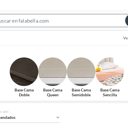
Search
Bar
Ve
Base Cama
Base Cama
Base Cama
Base Cama
Doble
Queen
Semidoble
Sencilla
r por
:
endados