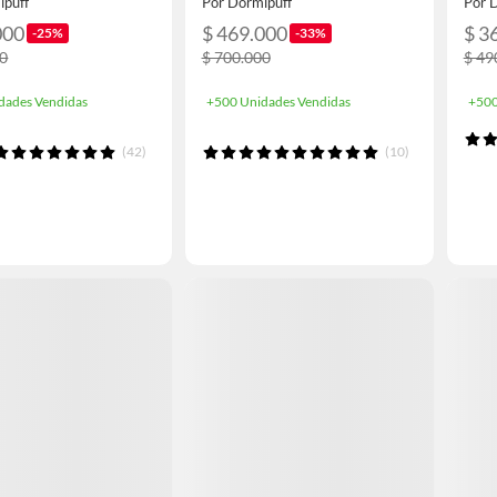
ipuff
Por Dormipuff
Por 
000
$ 469.000
$ 3
-25%
-33%
00
$ 700.000
$ 49
dades Vendidas
+500 Unidades Vendidas
+500
(42)
(10)