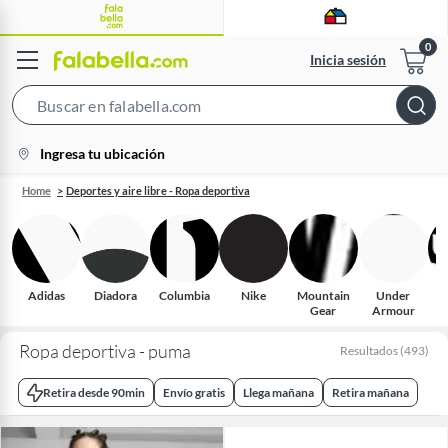
Inicia sesión
Search
Bar
location-
Ingresa tu ubicación
icon
Home
Deportes y aire libre - Ropa deportiva
Adidas
Diadora
Columbia
Nike
Mountain
Under
Gear
Armour
Ropa deportiva - puma
Resultados
(
493
)
Retira desde 90min
Envío gratis
Llega mañana
Retira mañana