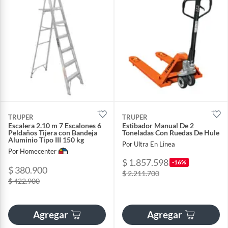
TRUPER
TRUPER
Escalera 2.10 m 7 Escalones 6
Estibador Manual De 2
Peldaños Tijera con Bandeja
Toneladas Con Ruedas De Hule
Aluminio Tipo III 150 kg
Por Ultra En Linea
Por Homecenter
$ 1.857.598
-16%
$ 380.900
$ 2.211.700
$ 422.900
Agregar
Agregar