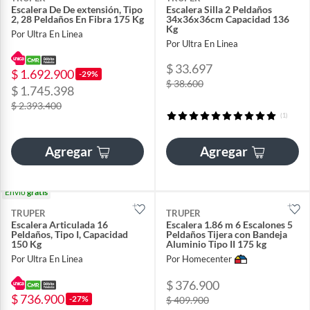
Escalera De De extensión, Tipo
Escalera Silla 2 Peldaños
2, 28 Peldaños En Fibra 175 Kg
34x36x36cm Capacidad 136
Kg
Por Ultra En Linea
Por Ultra En Linea
$ 33.697
$ 1.692.900
-29%
$ 38.600
$ 1.745.398
$ 2.393.400
(1)
Agregar
Agregar
Envío
gratis
TRUPER
TRUPER
Escalera Articulada 16
Escalera 1.86 m 6 Escalones 5
Peldaños, Tipo I, Capacidad
Peldaños Tijera con Bandeja
150 Kg
Aluminio Tipo II 175 kg
Por Ultra En Linea
Por Homecenter
$ 376.900
$ 736.900
-27%
$ 409.900