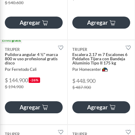
$ 540.600
Agregar
Agregar
Envío
gratis
TRUPER
TRUPER
Pulidora angular 4 ½'' marca
Escalera 2.17 m 7 Escalones 6
800 w uso profesional gratis
Peldaños Tijera con Bandeja
disco
Aluminio Tipo II 175 kg
Por Ferretodo Cali
Por Homecenter
$ 144.900
$ 448.900
-26%
$ 194.900
$ 487.900
Agregar
Agregar
TRUPER
TRUPER