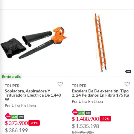
Envío
gratis
TRUPER
TRUPER
Sopladora, Aspiradora Y
Escalera De De extensión, Tipo
Trituradora Eléctrica De 1.440
2, 24 Peldaños En Fibra 175 Kg
W
Por Ultra En Linea
Por Ultra En Linea
$ 1.488.900
-29%
$ 373.900
-31%
$ 1.535.198
$ 386.199
$ 2.095.900