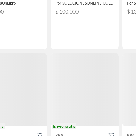
laUnLibro
Por SOLUCIONESONLINE COLOMBIA SAS
00
$ 100.000
$ 1
is
Envío
gratis
RBA
RBA