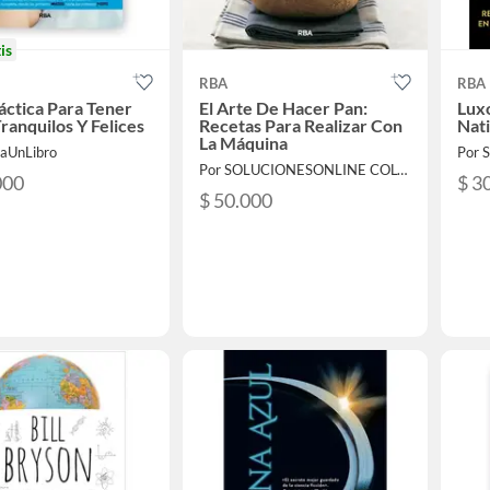
is
RBA
RBA
áctica Para Tener
El Arte De Hacer Pan:
Luxo
ranquilos Y Felices
Recetas Para Realizar Con
Nat
La Máquina
laUnLibro
Por SOLUCIONESONLINE COLOMBIA SAS
000
$ 3
$ 50.000