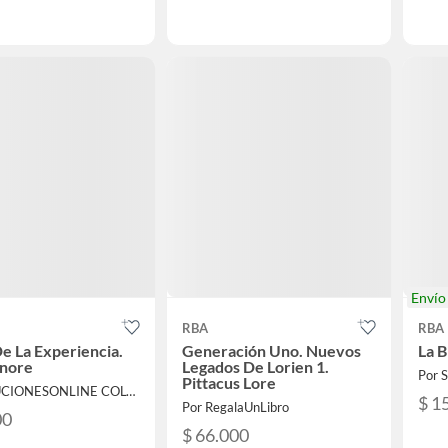
Enví
RBA
RBA
De La Experiencia.
Generación Uno. Nuevos
La B
onore
Legados De Lorien 1.
Pittacus Lore
Por SOLUCIONESONLINE COLOMBIA SAS
$ 1
Por RegalaUnLibro
00
$ 66.000