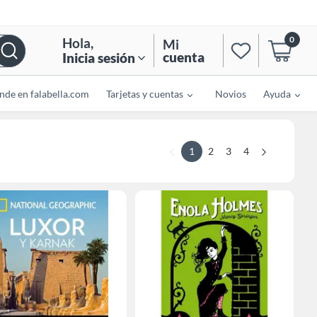
0
Hola
,
Mi
cuenta
Inicia sesión
nde en falabella.com
Tarjetas y cuentas
Novios
Ayuda
1
2
3
4