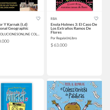
RBA
r Y Karnak (t.d)
Enola Holmes 3: El Caso De
ional Geographic
Los Extraños Ramos De
Flores
Por SOLUCIONESONLINE COLOMBIA SAS
Por RegalaUnLibro
0.000
$ 63.000