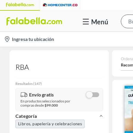
Menú
location-
Ingresa tu ubicación
icon
Ordena
Recom
RBA
Resultados
(
147
)
Envío gratis
En productos seleccionados por
compras desde
$99.000
Categoría
Libros, papelería y celebraciones