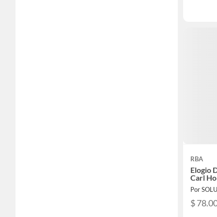
RBA
Elogio 
Carl H
$ 78.0