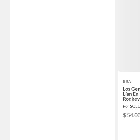
RBA
Los Gem
Lían En
Rodke
$ 54.0