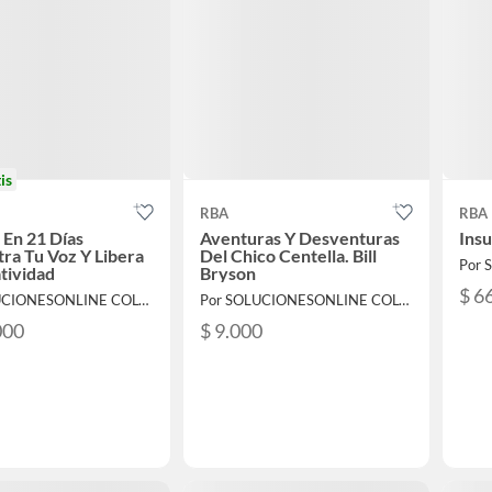
is
RBA
RBA
r En 21 Días
Aventuras Y Desventuras
Insu
ra Tu Voz Y Libera
Del Chico Centella. Bill
tividad
Bryson
$ 6
Por SOLUCIONESONLINE COLOMBIA SAS
Por SOLUCIONESONLINE COLOMBIA SAS
000
$ 9.000