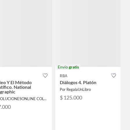
Envío
gratis
RBA
leo Y El Método
Diálogos 4. Platón
tífico. National
Por RegalaUnLibro
graphic
$ 125.000
Por SOLUCIONESONLINE COLOMBIA SAS
7.000