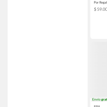
Por Rega
$ 59.0
Envío
grat
RBA