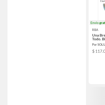
Envío
grat
RBA
Una Bre
Todo. B
$ 117.