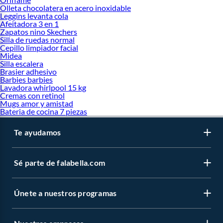
Olleta chocolatera en acero inoxidable
Leggins levanta cola
Afeitadora 3 en 1
Zapatos nino Skechers
Silla de ruedas normal
Cepillo limpiador facial
Midea
Silla escalera
Brasier adhesivo
Barbies barbies
Lavadora whirlpool 15 kg
Cremas con retinol
Mugs amor y amistad
Bateria de cocina 7 piezas
Te ayudamos
Sé parte de falabella.com
Únete a nuestros programas