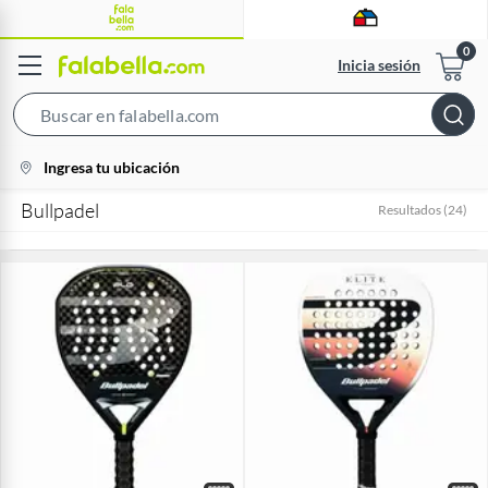
Inicia sesión
Search
Bar
location-
Ingresa tu ubicación
icon
Bullpadel
Resultados
(
24
)