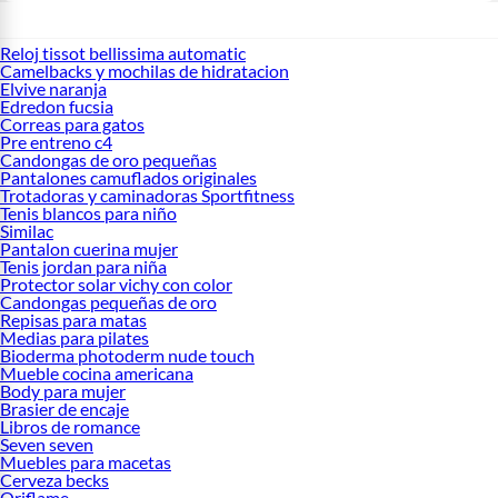
Reloj tissot bellissima automatic
Camelbacks y mochilas de hidratacion
Elvive naranja
Edredon fucsia
Correas para gatos
Pre entreno c4
Candongas de oro pequeñas
Pantalones camuflados originales
Trotadoras y caminadoras Sportfitness
Tenis blancos para niño
Similac
Pantalon cuerina mujer
Tenis jordan para niña
Protector solar vichy con color
Candongas pequeñas de oro
Repisas para matas
Medias para pilates
Bioderma photoderm nude touch
Mueble cocina americana
Body para mujer
Brasier de encaje
Libros de romance
Seven seven
Muebles para macetas
Cerveza becks
Oriflame