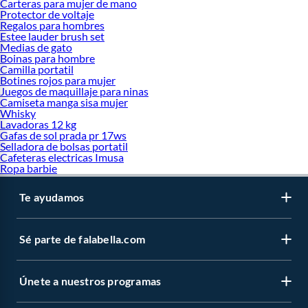
Carteras para mujer de mano
Protector de voltaje
Regalos para hombres
Estee lauder brush set
Medias de gato
Boinas para hombre
Camilla portatil
Botines rojos para mujer
Juegos de maquillaje para ninas
Camiseta manga sisa mujer
Whisky
Lavadoras 12 kg
Gafas de sol prada pr 17ws
Selladora de bolsas portatil
Cafeteras electricas Imusa
Ropa barbie
Te ayudamos
Sé parte de falabella.com
Únete a nuestros programas