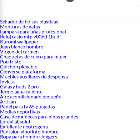
Sellador de bolsas plasticas
Monturas de gafas
Lampara para uñas profesional
Reloj casio mtp v006d 1budf
Kuromi wallpaper
Jean blanco hombre
Virgen del carmen
Chaquetas de cuero para mujer
Pou triste
Colchon plegable
Converse plataforma
Muebles auxiliares de despensa
Invicta
Galaxy buds 2 pro
Termo agua caliente
Aire acondicionado pequeño
Artisan
Panel para tv 65 pulgadas
Medias deportivas
Casa de munecas para ninas grandes
Loreal absolut
Exfoliante neutrogena
Pantalon vinotinto hombre
Ropa para hombre Joggers