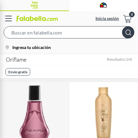
Inicia sesión
Search
Bar
location-
Ingresa tu ubicación
icon
Oriflame
Resultados
(
24
)
Envío gratis