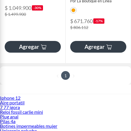
Por La Boutique en Linea
$ 1.049.900
-30%
$ 1.499.900
$ 671.760
-17%
$ 806.112
Agregar
Agregar
1
Iphone 12
Aire portatil
7 77 igora
Reloj fossil carlie mini
Plug anal
Pilas 4a
Botines impermeables mujer
Unicornio peluche