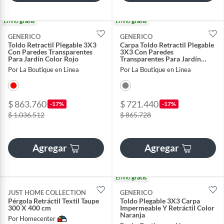
Envío
gratis
Envío
gratis
GENERICO
GENERICO
Toldo Retractil Plegable 3X3
Carpa Toldo Retractil Plegable
Con Paredes Transparentes
3X3 Con Paredes
Para Jardín Color Rojo
Transparentes Para Jardín
Color Gris
Por La Boutique en Linea
Por La Boutique en Linea
$ 863.760
$ 721.440
-17%
-17%
$ 1.036.512
$ 865.728
Agregar
Agregar
Envío
gratis
JUST HOME COLLECTION
GENERICO
Pérgola Retráctil Textil Taupe
Toldo Plegable 3X3 Carpa
300 X 400 cm
Impermeable Y Retráctil Color
Naranja
Por Homecenter