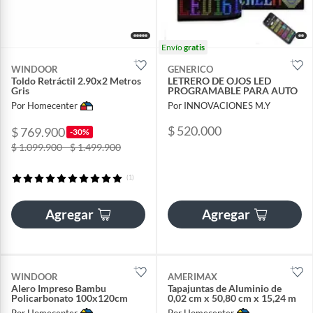
Envío
gratis
WINDOOR
GENERICO
Toldo Retráctil 2.90x2 Metros
LETRERO DE OJOS LED
Gris
PROGRAMABLE PARA AUTO
Por Homecenter
Por INNOVACIONES M.Y
$ 520.000
$ 769.900
-30%
$ 1.099.900 - $ 1.499.900
(1)
Agregar
Agregar
WINDOOR
AMERIMAX
Alero Impreso Bambu
Tapajuntas de Aluminio de
Policarbonato 100x120cm
0,02 cm x 50,80 cm x 15,24 m
Por Homecenter
Por Homecenter