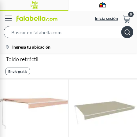
Inicia sesión
Search
Bar
location-
Ingresa tu ubicación
icon
Toldo retráctil
Envío gratis