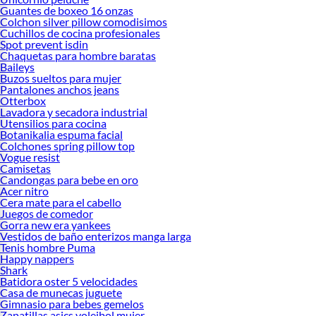
Guantes de boxeo 16 onzas
Colchon silver pillow comodisimos
Cuchillos de cocina profesionales
Spot prevent isdin
Chaquetas para hombre baratas
Baileys
Buzos sueltos para mujer
Pantalones anchos jeans
Otterbox
Lavadora y secadora industrial
Utensilios para cocina
Botanikalia espuma facial
Colchones spring pillow top
Vogue resist
Camisetas
Candongas para bebe en oro
Acer nitro
Cera mate para el cabello
Juegos de comedor
Gorra new era yankees
Vestidos de baño enterizos manga larga
Tenis hombre Puma
Happy nappers
Shark
Batidora oster 5 velocidades
Casa de munecas juguete
Gimnasio para bebes gemelos
Zapatillas asics voleibol mujer