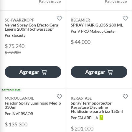
Patrocinado
Patrocinado
SCHWARZKOPF
RECAMIER
Velvet Spray Con Efecto Cera
SPRAY HAIR GLOSS 280 ML
Ligero 200ml Schwarzcopf
Por V PRO Makeup Center
Por Ebeauty
$ 44.000
$ 75.240
$ 79.200
Agregar
Agregar
Envío
gratis
MOROCCANOIL
KERASTASE
Fijador Spray Luminoso Medio
Spray Termoportector
330ml
Kérastase Discipline
Fluidissime para frizz 150ml
Por INVERSAOR
Por FALABELLA
$ 135.300
$ 201.000