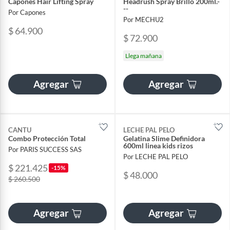
Capones Hair Lifting Spray
Headrush Spray Brillo 200ml.-
--
Por Capones
Por MECHU2
$ 64.900
$ 72.900
Llega mañana
Agregar
Agregar
CANTU
LECHE PAL PELO
Combo Protección Total
Gelatina Slime Definidora
600ml linea kids rizos
Por PARIS SUCCESS SAS
Por LECHE PAL PELO
$ 221.425
-15%
$ 48.000
$ 260.500
Agregar
Agregar