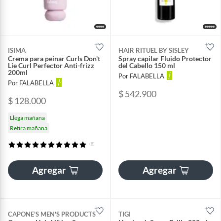
ISIMA
HAIR RITUEL BY SISLEY
Crema para peinar Curls Don't
Spray capilar Fluido Protector
Lie Curl Perfector Anti-frizz
del Cabello 150 ml
200ml
Por FALABELLA
Por FALABELLA
$ 542.900
$ 128.000
Llega mañana
Retira mañana
(8)
Agregar
Agregar
CAPONE'S MEN'S PRODUCTS
TIGI