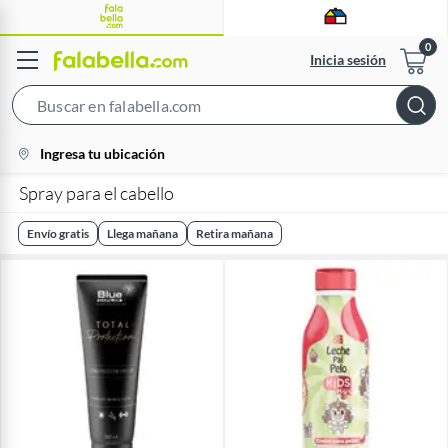
Inicia sesión
Search
Bar
location-
Ingresa tu ubicación
icon
Spray para el cabello
Envío gratis
Llega mañana
Retira mañana