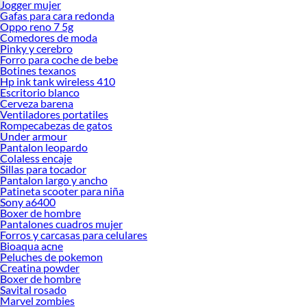
Jogger mujer
Gafas para cara redonda
Oppo reno 7 5g
Comedores de moda
Pinky y cerebro
Forro para coche de bebe
Botines texanos
Hp ink tank wireless 410
Escritorio blanco
Cerveza barena
Ventiladores portatiles
Rompecabezas de gatos
Under armour
Pantalon leopardo
Colaless encaje
Sillas para tocador
Pantalon largo y ancho
Patineta scooter para niña
Sony a6400
Boxer de hombre
Pantalones cuadros mujer
Forros y carcasas para celulares
Bioaqua acne
Peluches de pokemon
Creatina powder
Boxer de hombre
Savital rosado
Marvel zombies