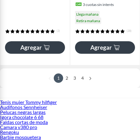
3
cuotas sin interés
Llega mañana
Retira mañana
(2)
(28)
Agregar
Agregar
1
2
3
4
Tenis mujer Tommy hilfiger
Audifonos Sennheiser
Pelucas negras largas
Igora chocolate 6 68
Faldas cortas de moda
Camara v380 pro
Rengoku
Barbie mosquetera