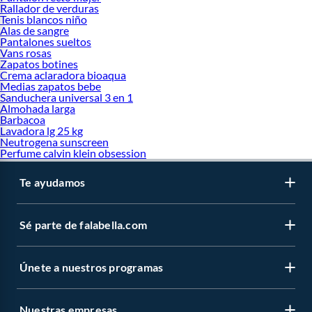
Rallador de verduras
Tenis blancos niño
Alas de sangre
Pantalones sueltos
Vans rosas
Zapatos botines
Crema aclaradora bioaqua
Medias zapatos bebe
Sanduchera universal 3 en 1
Almohada larga
Barbacoa
Lavadora lg 25 kg
Neutrogena sunscreen
Perfume calvin klein obsession
Te ayudamos
Sé parte de falabella.com
Únete a nuestros programas
Nuestras empresas