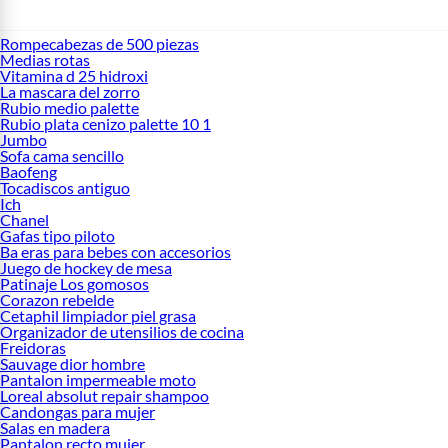
Rompecabezas de 500 piezas
Medias rotas
Vitamina d 25 hidroxi
La mascara del zorro
Rubio medio palette
Rubio plata cenizo palette 10 1
Jumbo
Sofa cama sencillo
Baofeng
Tocadiscos antiguo
Ich
Chanel
Gafas tipo piloto
Ba eras para bebes con accesorios
Juego de hockey de mesa
Patinaje Los gomosos
Corazon rebelde
Cetaphil limpiador piel grasa
Organizador de utensilios de cocina
Freidoras
Sauvage dior hombre
Pantalon impermeable moto
Loreal absolut repair shampoo
Candongas para mujer
Salas en madera
Pantalon recto mujer