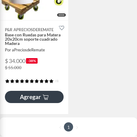
P&R APRECIOSDEREMATE
Base con Ruedas para Matera
20x20cm soporte cuadrado
Madera
Por aPreciosdeRemate
$ 34.000
-38%
$ 55.000
(1)
Agregar
1