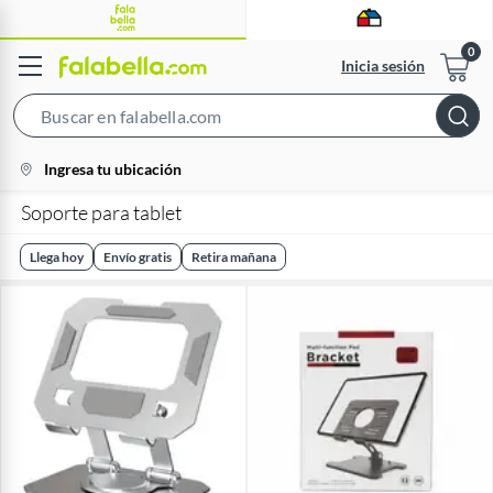
Inicia sesión
Search
Bar
location-
Ingresa tu ubicación
icon
Soporte para tablet
Llega hoy
Envío gratis
Retira mañana