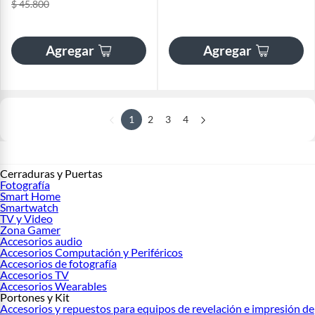
$ 45.800
Agregar
Agregar
1
2
3
4
Cerraduras y Puertas
Fotografía
Smart Home
Smartwatch
TV y Video
Zona Gamer
Accesorios audio
Accesorios Computación y Periféricos
Accesorios de fotografía
Accesorios TV
Accesorios Wearables
Portones y Kit
Accesorios y repuestos para equipos de revelación e impresión de