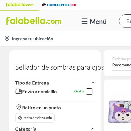
Menú
location-
Ingresa tu ubicación
icon
Ordenar po
Recomend
Sellador de sombras para ojos
Tipo de Entrega
Envío a domicilio
Gratis
Retiro en un punto
Retira desde 90min
Categoría