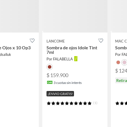
LANCOME
MAC C
 Ojos x 10 Op3
Sombra de ojos Idole Tint
Sombra
7ml
dsalluk
Por F
Por FALABELLA
$ 12
$ 159.900
Retir
3
cuotas sin interés
¡ENVIO GRATIS!
(1)