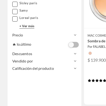
Sisley paris
Samy
Loreal paris
+ Ver más
Precio
MAC COSME
Sombra de
🔥 lo.último
Por FALABE
Descuentos
$ 139.900
Vendido por
Calificación del producto