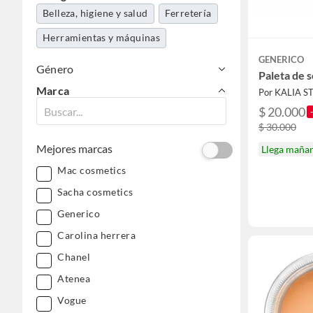
Belleza, higiene y salud
Ferretería
Herramientas y máquinas
GENERICO
Género
Paleta de 
Marca
Por KALIA S
$ 20.000
$ 30.000
Mejores marcas
Llega maña
Mac cosmetics
Sacha cosmetics
Generico
Carolina herrera
Chanel
Atenea
Vogue