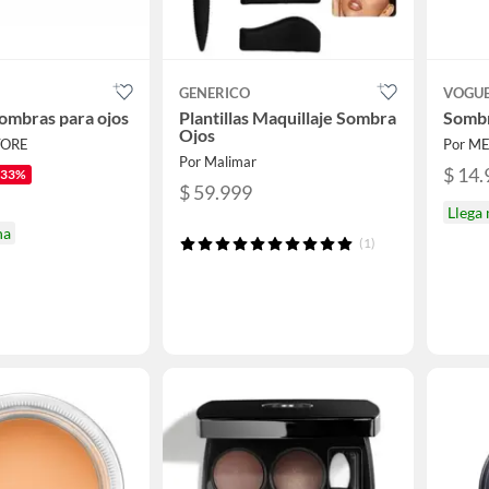
GENERICO
VOGU
sombras para ojos
Plantillas Maquillaje Sombra
Sombr
Ojos
TORE
Por M
Por Malimar
$ 14.
-33%
$ 59.999
Llega
na
(1)