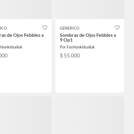
ICO
GENERICO
as de Ojos Febbles x
Sombras de Ojos Febbles x
2
9 Op1
hionkidsalluk
Por Fashionkidsalluk
000
$ 55.000