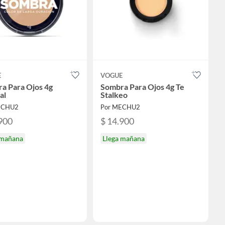
E
VOGUE
a Para Ojos 4g
Sombra Para Ojos 4g Te
al
Stalkeo
ECHU2
Por MECHU2
900
$ 14.900
 mañana
Llega mañana