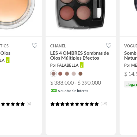
TICS
CHANEL
VOGU
 Ojos
LES 4 OMBRES Sombras de
Sombr
Ojos Múltiples Efectos
Natur
LLA
Por FALABELLA
Por M
$ 14.
$ 388.000 - $ 390.000
Llega
6
cuotas sin interés
(6)
(19)