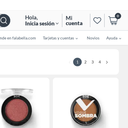
0
Hola
,
Mi
cuenta
Inicia sesión
nde en falabella.com
Tarjetas y cuentas
Novios
Ayuda
1
2
3
4