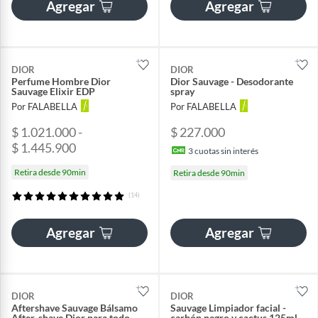
Agregar
Agregar
DIOR
DIOR
Perfume Hombre Dior
Dior Sauvage - Desodorante
Sauvage Elixir EDP
spray
Por FALABELLA
Por FALABELLA
$ 1.021.000 -
$ 227.000
$ 1.445.900
3
cuotas sin interés
Retira desde 90min
Retira desde 90min
(14)
Agregar
Agregar
DIOR
DIOR
Aftershave Sauvage Bálsamo
Sauvage Limpiador facial -
After-shave Dior para todo
carbón negro y cactus 125ml