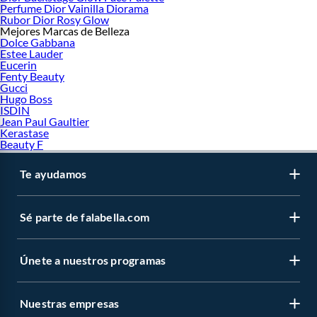
precios competitivos. Con envíos rápidos y seguros, cada compra brinda
Perfume Dior Vainilla Diorama
Rubor Dior Rosy Glow
tranquilidad, permitiendo disfrutar de
Sauvage Dior
con la garantía de adquirir
Mejores Marcas de Belleza
un producto original en una plataforma líder.
Dolce Gabbana
Estee Lauder
Eucerin
Fenty Beauty
Gucci
Hugo Boss
ISDIN
Jean Paul Gaultier
Kerastase
Beauty F
Te ayudamos
Sé parte de falabella.com
Únete a nuestros programas
Nuestras empresas