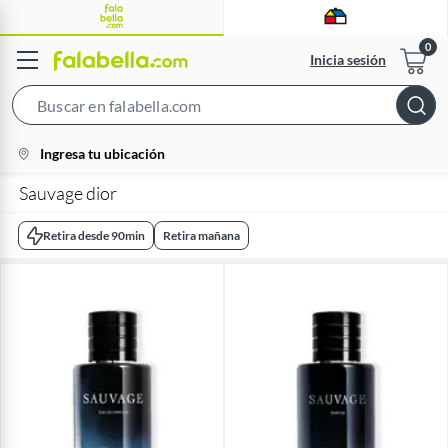
Inicia sesión
Search
Bar
location-
Ingresa tu ubicación
icon
Sauvage dior
Retira desde 90min
Retira mañana