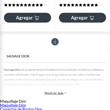
(4)
(1)
Agregar
Agregar
1
SAUVAGE DIOR
Sauvage Dior
es un perfume para hombre reconocido por su frescura intensa y
carácter sofisticado. Esta fragancia es Inspirada en la naturaleza y la libertad,
combina notas cítricas y amaderadas que proyectan elegancia, convirtiéndola
en una elección ideal para uso diario o momentos especiales.
En falabella.com puedes comprar
Sauvage Dior
con garantía de autenticidad y
Mostrar más
variedad de presentaciones. Con precios competitivos, promociones exclusivas
Maquillaje Dior
y despacho seguro para que adquieras un perfume icónico de alta calidad.
Maquillaje Dior
¿Qué tipo de aroma tiene el Sauvage Dior?
Corrector de Rostro Dior