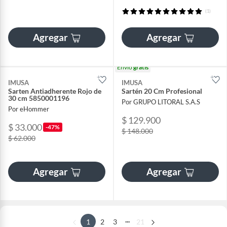
(1)
Agregar
Agregar
Envío
gratis
IMUSA
IMUSA
Sarten Antiadherente Rojo de
Sartén 20 Cm Profesional
30 cm 5850001196
Por GRUPO LITORAL S.A.S
Por eHommer
$ 129.900
$ 33.000
-47%
$ 148.000
$ 62.000
Agregar
Agregar
...
1
2
3
21