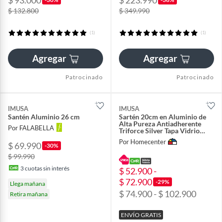
$ 93.000
$ 223.990
$ 132.800
$ 349.990
(1)
(1)
Agregar
Agregar
Patrocinado
Patrocinado
IMUSA
IMUSA
Santén Aluminio 26 cm
Sartén 20cm en Aluminio de
Alta Pureza Antiadherente
Por FALABELLA
Triforce Silver Tapa Vidrio
Easy Cook Negro con
Por Homecenter
$ 69.990
Termoseñal, Mango Efecto
-30%
Piedra y Libre de PFOA
$ 99.990
3
cuotas sin interés
$ 52.900 -
$ 72.900
-29%
Llega mañana
$ 74.900 - $ 102.900
Retira mañana
ENVÍO GRATIS