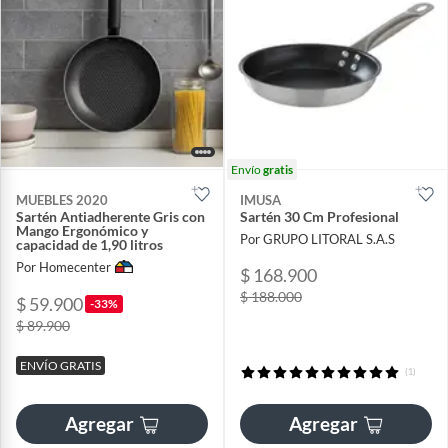
Envío
gratis
MUEBLES 2020
IMUSA
Sartén Antiadherente Gris con
Sartén 30 Cm Profesional
Mango Ergonómico y
Por GRUPO LITORAL S.A.S
capacidad de 1,90 litros
Por Homecenter
$ 168.900
$ 188.000
$ 59.900
-33%
$ 89.900
ENVÍO GRATIS
(1)
Agregar
Agregar