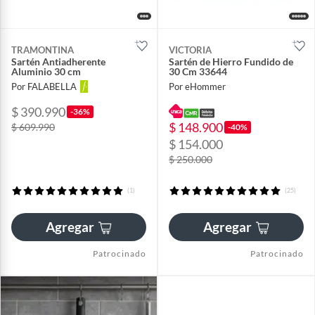
TRAMONTINA
VICTORIA
Sartén Antiadherente
Sartén de Hierro Fundido de
Aluminio 30 cm
30 Cm 33644
Por FALABELLA
Por eHommer
$ 390.990
-36%
$ 148.900
$ 609.990
-40%
$ 154.000
$ 250.000
(1)
(25)
Agregar
Agregar
Patrocinado
Patrocinado