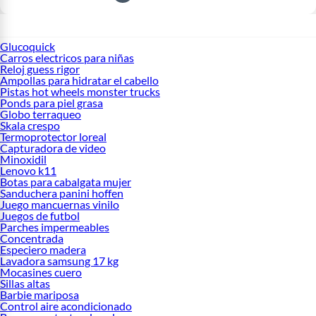
Glucoquick
Carros electricos para niñas
Reloj guess rigor
Ampollas para hidratar el cabello
Pistas hot wheels monster trucks
Ponds para piel grasa
Globo terraqueo
Skala crespo
Termoprotector loreal
Capturadora de video
Minoxidil
Lenovo k11
Botas para cabalgata mujer
Sanduchera panini hoffen
Juego mancuernas vinilo
Juegos de futbol
Parches impermeables
Concentrada
Especiero madera
Lavadora samsung 17 kg
Mocasines cuero
Sillas altas
Barbie mariposa
Control aire acondicionado