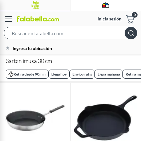
Inicia sesión
Search
Bar
location-
Ingresa tu ubicación
icon
Sarten imusa 30 cm
Retira desde 90min
Llega hoy
Envío gratis
Llega mañana
Retira m