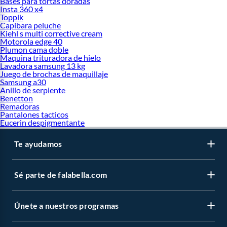
Bases para tortas doradas
Insta 360 x4
Toppik
Capibara peluche
Kiehl s multi corrective cream
Motorola edge 40
Plumon cama doble
Maquina trituradora de hielo
Lavadora samsung 13 kg
Juego de brochas de maquillaje
Samsung a30
Anillo de serpiente
Benetton
Remadoras
Pantalones tacticos
Eucerin despigmentante
Te ayudamos
Sé parte de falabella.com
Únete a nuestros programas