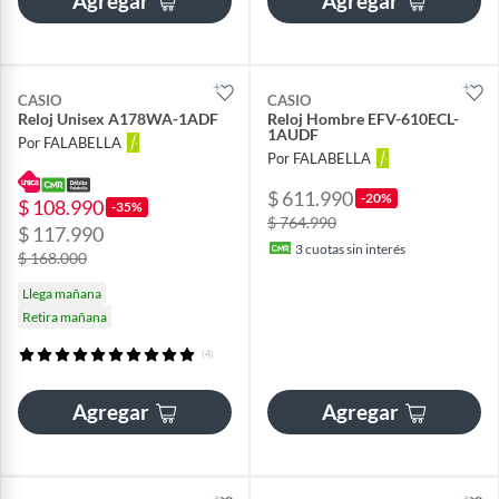
Agregar
Agregar
CASIO
CASIO
Reloj Unisex A178WA-1ADF
Reloj Hombre EFV-610ECL-
1AUDF
Por FALABELLA
Por FALABELLA
$ 611.990
-20%
$ 108.990
-35%
$ 764.990
$ 117.990
3
cuotas sin interés
$ 168.000
Llega mañana
Retira mañana
(4)
Agregar
Agregar