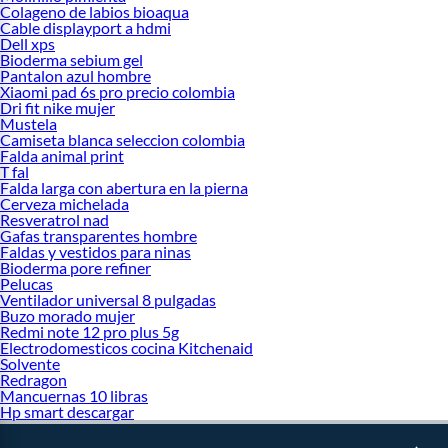
Colageno de labios bioaqua
Cable displayport a hdmi
Dell xps
Bioderma sebium gel
Pantalon azul hombre
Xiaomi pad 6s pro precio colombia
Dri fit nike mujer
Mustela
Camiseta blanca seleccion colombia
Falda animal print
T fal
Falda larga con abertura en la pierna
Cerveza michelada
Resveratrol nad
Gafas transparentes hombre
Faldas y vestidos para ninas
Bioderma pore refiner
Pelucas
Ventilador universal 8 pulgadas
Buzo morado mujer
Redmi note 12 pro plus 5g
Electrodomesticos cocina Kitchenaid
Solvente
Redragon
Mancuernas 10 libras
Hp smart descargar