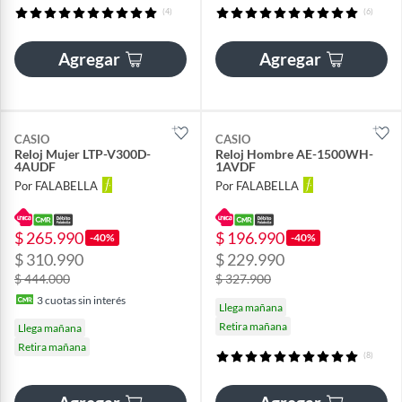
(4)
(6)
Agregar
Agregar
CASIO
CASIO
Reloj Mujer LTP-V300D-
Reloj Hombre AE-1500WH-
4AUDF
1AVDF
Por FALABELLA
Por FALABELLA
$ 265.990
$ 196.990
-40%
-40%
$ 310.990
$ 229.990
$ 444.000
$ 327.900
3
cuotas sin interés
Llega mañana
Retira mañana
Llega mañana
Retira mañana
(8)