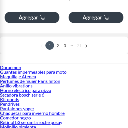
Agregar
Agregar
...
1
2
3
21
Doraemon
Guantes impermeables para moto
Maquillaje Atenea
Perfumes de mujer Paris hilton
Anillo vibrations
Horno electrico para pizza
Secadora bosch serie 6
Kit ponds
Pendrives
Pantalones yoger
Chaquetas para invierno hombre
Comedor negro
Retinol b3 serum la roche posay
Molinillo pimienta