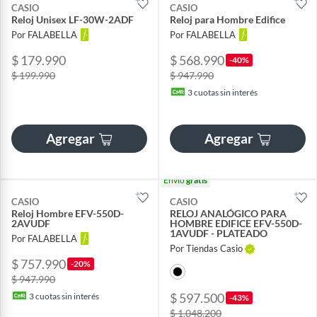
CASIO
CASIO
Reloj Unisex LF-30W-2ADF
Reloj para Hombre Edifice
Por FALABELLA
Por FALABELLA
$ 179.990
$ 568.990
-40%
$ 199.990
$ 947.990
3
cuotas sin interés
Agregar
Agregar
Envío
gratis
CASIO
CASIO
Reloj Hombre EFV-550D-
RELOJ ANALÓGICO PARA
2AVUDF
HOMBRE EDIFICE EFV-550D-
1AVUDF - PLATEADO
Por FALABELLA
Por Tiendas Casio
$ 757.990
-20%
$ 947.990
$ 597.500
3
cuotas sin interés
-43%
$ 1.048.200