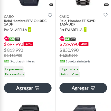
CASIO
CASIO
Reloj Hombre EFV-C110DC-
Reloj Hombre EF-539D-
1ADF
1A5VUDF
Por FALABELLA
Por FALABELLA
$ 697.990
$ 729.990
-40%
-40%
$ 813.990
$ 850.990
$ 1.162.900
$ 1.215.900
3
cuotas sin interés
3
cuotas sin interés
Llega mañana
Llega mañana
Retira mañana
Retira mañana
Agregar
Agregar