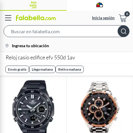
Inicia sesión
Search
Bar
location-
Ingresa tu ubicación
icon
Reloj casio edifice efv 550d 1av
Envío gratis
Llega mañana
Retira mañana