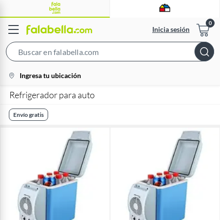
Inicia sesión
Search
Bar
location-
Ingresa tu ubicación
icon
Refrigerador para auto
Envío gratis