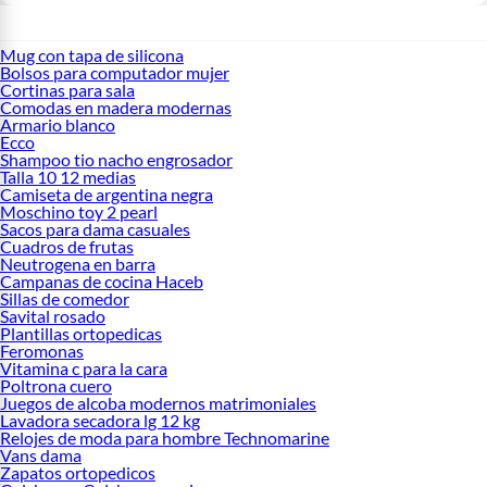
Mug con tapa de silicona
Bolsos para computador mujer
Cortinas para sala
Comodas en madera modernas
Armario blanco
Ecco
Shampoo tio nacho engrosador
Talla 10 12 medias
Camiseta de argentina negra
Moschino toy 2 pearl
Sacos para dama casuales
Cuadros de frutas
Neutrogena en barra
Campanas de cocina Haceb
Sillas de comedor
Savital rosado
Plantillas ortopedicas
Feromonas
Vitamina c para la cara
Poltrona cuero
Juegos de alcoba modernos matrimoniales
Lavadora secadora lg 12 kg
Relojes de moda para hombre Technomarine
Vans dama
Zapatos ortopedicos