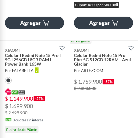
Cupón: X800 por $800 mil
Agregar
Agregar
Envío
gratis
XIAOMI
XIAOMI
Celular I Redmi Note 15 Pro I
Celular Redmi Note 15 Pro
5G I 256GB I 8GB RAM I
Plus 5G 512GB 12RAM - Azul
Power Bank 165W
Glaciar
Por FALABELLA
Por ARTEZCOM
$ 1.759.900
-37%
$ 2.800.000
$ 1.149.900
-57%
$ 1.699.900
$ 2.699.900
3
cuotas sin interés
Retira desde 90min