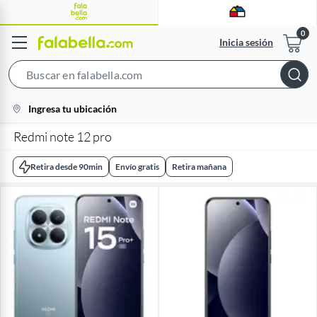
Inicia sesión
Search
Bar
location-
Ingresa tu ubicación
icon
Redmi note 12 pro
Retira desde 90min
Envío gratis
Retira mañana