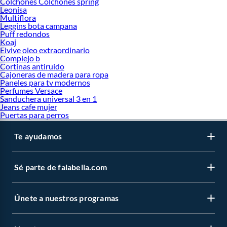
Colchones Colchones spring
Leonisa
Multiflora
Leggins bota campana
Puff redondos
Koaj
Elvive oleo extraordinario
Complejo b
Cortinas antiruido
Cajoneras de madera para ropa
Paneles para tv modernos
Perfumes Versace
Sanduchera universal 3 en 1
Jeans cafe mujer
Puertas para perros
Te ayudamos
Sé parte de falabella.com
Únete a nuestros programas