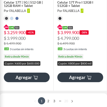
Celular 17T | 5G | 512 GB |
Celular 17T Pro I 12GB I
12GB RAM + Tablet
512GB + Tablet
Por FALABELLA
Por FALABELLA
$ 3.259.900
$ 3.999.900
-41%
-38%
$ 3.999.000
$ 4.799.000
$ 5.499.900
$ 6.499.900
3
cuotas sin interés
3
cuotas sin interés
Retira desde 90min
Retira desde 90min
Cupón: X600 por $600.000
Cupón: X800 por $800 mil
Agregar
Agregar
...
1
2
3
20