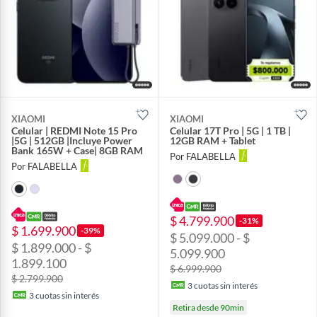
XIAOMI
XIAOMI
Celular | REDMI Note 15 Pro
Celular 17T Pro | 5G | 1 TB |
|5G | 512GB |Incluye Power
12GB RAM + Tablet
Bank 165W + Case| 8GB RAM
Por FALABELLA
Por FALABELLA
$ 4.799.900
-31%
$ 1.699.900
-39%
$ 5.099.000 - $
$ 1.899.000 - $
5.099.900
1.899.100
$ 6.999.900
$ 2.799.900
3
cuotas sin interés
3
cuotas sin interés
Retira desde 90min