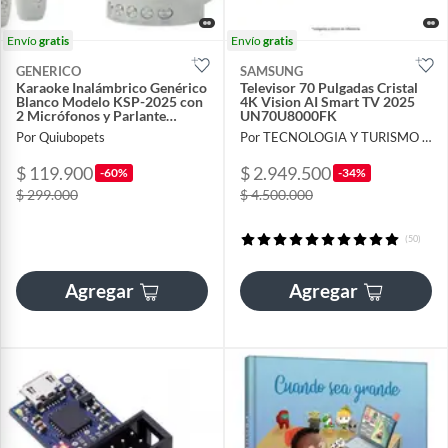
Envío
gratis
Envío
gratis
GENERICO
SAMSUNG
Karaoke Inalámbrico Genérico
Televisor 70 Pulgadas Cristal
Blanco Modelo KSP-2025 con
4K Vision AI Smart TV 2025
2 Micrófonos y Parlante
UN70U8000FK
Bluetooth
Por Quiubopets
Por TECNOLOGIA Y TURISMO DEL EJE
$ 119.900
$ 2.949.500
-60%
-34%
$ 299.000
$ 4.500.000
(50)
Agregar
Agregar