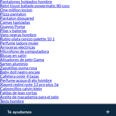
Pantalones holgados hombre
Reloj tissot ballade powermatic 80 cosc
One million locion
Pizza pantalon
Pantalon dsquared
Camas tapizadas
Guayos Puma
Pilas y baterias
Vans negras hombre
Rubio plata cenizo palette 10 1
Perfume jadore mujer
Arroceras electricas
Microfono de computadora
Blusas en satin
Alisadores de pelo Gama
Sarten aluminio
Zapatillas puma rosa
Baby doll negro encaje
Cafetera oster 4 tazas
Perfume acqua di gio hombre
Xiaomi redmi note 13 pro plus 5g
Calzoncillos calvin klein
Faldas de jean cortas
Aceite de macadamia para el pelo
Tenis hombre
Te ayudamos