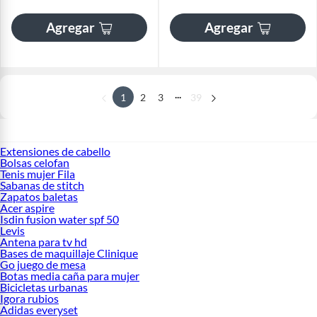
Agregar
Agregar
...
1
2
3
39
Extensiones de cabello
Bolsas celofan
Tenis mujer Fila
Sabanas de stitch
Zapatos baletas
Acer aspire
Isdin fusion water spf 50
Levis
Antena para tv hd
Bases de maquillaje Clinique
Go juego de mesa
Botas media caña para mujer
Bicicletas urbanas
Igora rubios
Adidas everyset