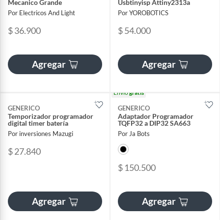
Mecanico Grande
Usbtinyisp Attiny2313a
Por Electricos And Light
Por YOROBOTICS
$ 36.900
$ 54.000
Agregar
Agregar
Envío
gratis
GENERICO
GENERICO
Temporizador programador
Adaptador Programador
digital timer batería
TQFP32 a DIP32 SA663
Por inversiones Mazugi
Por Ja Bots
$ 27.840
$ 150.500
Agregar
Agregar