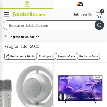
Inicia sesión
Search
Bar
location-
Ingresa tu ubicación
icon
Programador 2025
Retira desde 90min
Envío gratis
Llega mañana
Retira mañana