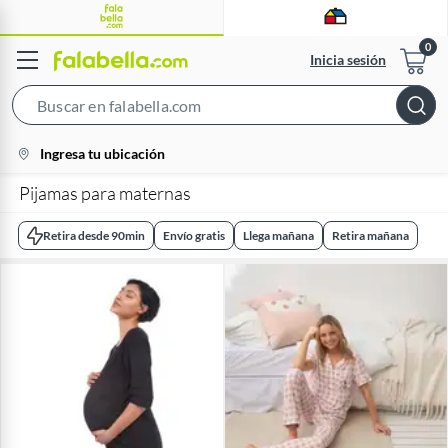
Inicia sesión
Search
Bar
location-
Ingresa tu ubicación
icon
Pijamas para maternas
Retira desde 90min
Envío gratis
Llega mañana
Retira mañana