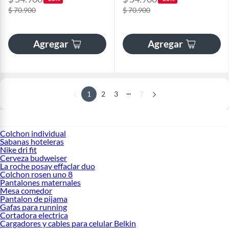
$ 70.900
$ 70.900
Agregar
Agregar
...
1
2
3
7
Colchon individual
Sabanas hoteleras
Nike dri fit
Cerveza budweiser
La roche posay effaclar duo
Colchon rosen uno 8
Pantalones maternales
Mesa comedor
Pantalon de pijama
Gafas para running
Cortadora electrica
Cargadores y cables para celular Belkin