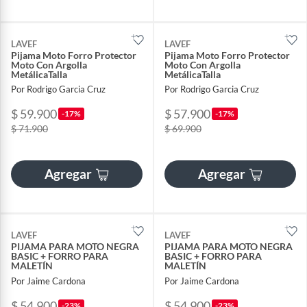
LAVEF
LAVEF
Pijama Moto Forro Protector
Pijama Moto Forro Protector
Moto Con Argolla
Moto Con Argolla
MetálicaTalla
MetálicaTalla
Por Rodrigo Garcia Cruz
Por Rodrigo Garcia Cruz
$ 59.900
$ 57.900
-17%
-17%
$ 71.900
$ 69.900
Agregar
Agregar
LAVEF
LAVEF
PIJAMA PARA MOTO NEGRA
PIJAMA PARA MOTO NEGRA
BASIC + FORRO PARA
BASIC + FORRO PARA
MALETÍN
MALETÍN
Por Jaime Cardona
Por Jaime Cardona
$ 54.900
$ 54.900
-23%
-23%