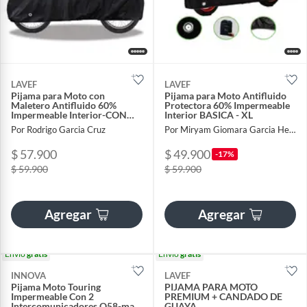
LAVEF
LAVEF
Pijama para Moto con
Pijama para Moto Antifluido
Maletero Antifluido 60%
Protectora 60% Impermeable
Impermeable Interior-CON
Interior BASICA - XL
MALETERO-XL
Por Rodrigo Garcia Cruz
Por Miryam Giomara Garcia Hernandez
$ 57.900
$ 49.900
-17%
$ 59.900
$ 59.900
Agregar
Agregar
Envío
gratis
Envío
gratis
INNOVA
LAVEF
Pijama Moto Touring
PIJAMA PARA MOTO
Impermeable Con 2
PREMIUM + CANDADO DE
Intercomunicadores Q58-max
GUAYA