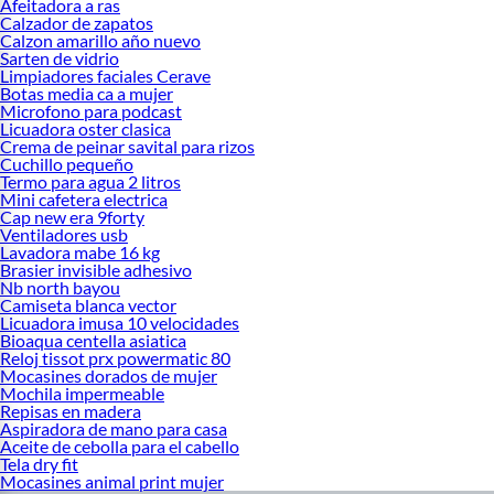
Afeitadora a ras
Calzador de zapatos
Calzon amarillo año nuevo
Sarten de vidrio
Limpiadores faciales Cerave
Botas media ca a mujer
Microfono para podcast
Licuadora oster clasica
Crema de peinar savital para rizos
Cuchillo pequeño
Termo para agua 2 litros
Mini cafetera electrica
Cap new era 9forty
Ventiladores usb
Lavadora mabe 16 kg
Brasier invisible adhesivo
Nb north bayou
Camiseta blanca vector
Licuadora imusa 10 velocidades
Bioaqua centella asiatica
Reloj tissot prx powermatic 80
Mocasines dorados de mujer
Mochila impermeable
Repisas en madera
Aspiradora de mano para casa
Aceite de cebolla para el cabello
Tela dry fit
Mocasines animal print mujer