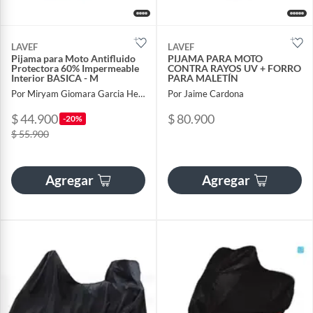
LAVEF
LAVEF
Pijama para Moto Antifluido
PIJAMA PARA MOTO
Protectora 60% Impermeable
CONTRA RAYOS UV + FORRO
Interior BASICA - M
PARA MALETÍN
Por Miryam Giomara Garcia Hernandez
Por Jaime Cardona
$ 44.900
$ 80.900
-20%
$ 55.900
Agregar
Agregar