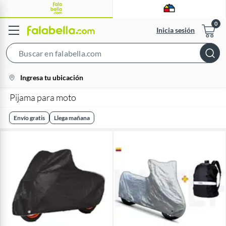
Inicia sesión
Search
Bar
location-
Ingresa tu ubicación
icon
Pijama para moto
Envío gratis
Llega mañana