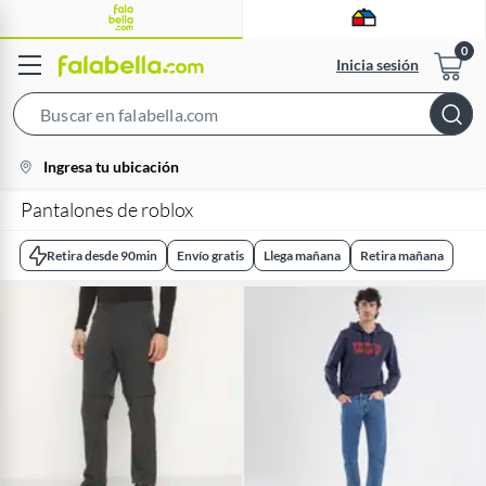
Inicia sesión
Search
Bar
location-
Ingresa tu ubicación
icon
Pantalones de roblox
Retira desde 90min
Envío gratis
Llega mañana
Retira mañana