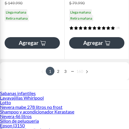
$ 149.990
$ 79.990
Llega mañana
Llega mañana
Retira mañana
Retira mañana
(4)
Agregar
Agregar
...
1
2
3
160
Sabanas infantiles
Lavavajillas Whirlpool
Lotto
Nevera mabe 278 litros no frost
Shampoo y acondicionador Kerastase
Nevera 46 litros
Sillon de peluqueria
Epson l3150