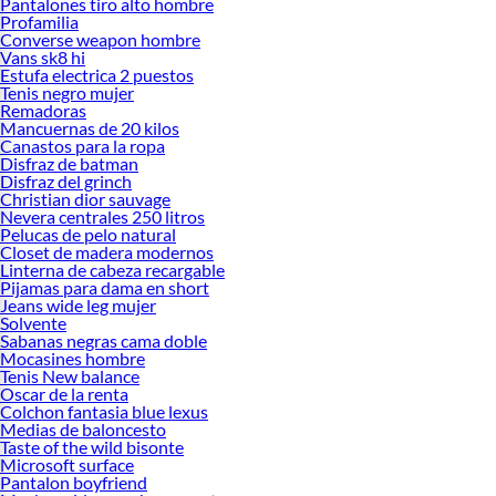
Pantalones tiro alto hombre
Profamilia
Converse weapon hombre
Vans sk8 hi
Estufa electrica 2 puestos
Tenis negro mujer
Remadoras
Mancuernas de 20 kilos
Canastos para la ropa
Disfraz de batman
Disfraz del grinch
Christian dior sauvage
Nevera centrales 250 litros
Pelucas de pelo natural
Closet de madera modernos
Linterna de cabeza recargable
Pijamas para dama en short
Jeans wide leg mujer
Solvente
Sabanas negras cama doble
Mocasines hombre
Tenis New balance
Oscar de la renta
Colchon fantasia blue lexus
Medias de baloncesto
Taste of the wild bisonte
Microsoft surface
Pantalon boyfriend